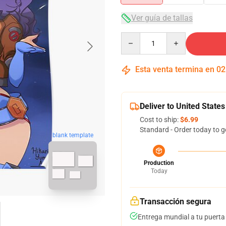
Ver guía de tallas
Quantity
Esta venta termina en
02
Deliver to United States
Cost to ship:
$6.99
Standard - Order today to g
blank template
Production
Today
Transacción segura
Entrega mundial a tu puerta