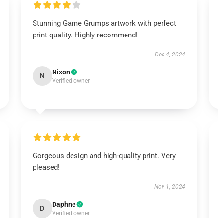
Stunning Game Grumps artwork with perfect
print quality. Highly recommend!
Dec 4, 2024
Nixon
N
Verified owner
Gorgeous design and high-quality print. Very
pleased!
Nov 1, 2024
Daphne
D
Verified owner