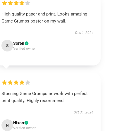
High-quality paper and print. Looks amazing
Game Grumps poster on my wall.
Dec 1, 2024
Soren
S
Verified owner
Stunning Game Grumps artwork with perfect
print quality. Highly recommend!
Oct 31, 2024
Nixon
N
Verified owner