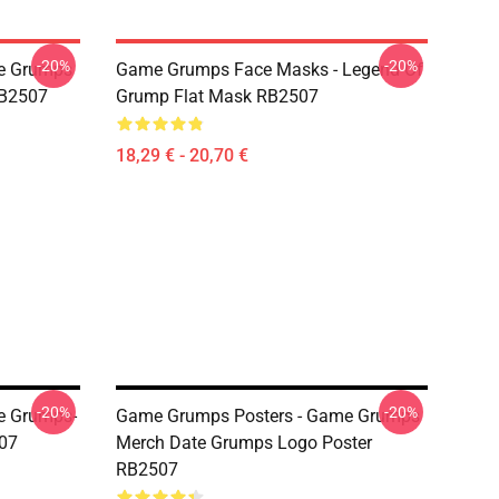
-20%
-20%
e Grumps
Game Grumps Face Masks - Legend Of
RB2507
Grump Flat Mask RB2507
18,29 € - 20,70 €
-20%
-20%
e Grumps-
Game Grumps Posters - Game Grumps
507
Merch Date Grumps Logo Poster
RB2507