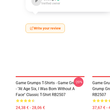
P
Verified owner
Write your review
-20%
Game Grumps T-Shirts - Game Grumps
Game Gru
- "At Age Six, I Was Born Without A
Grump Gru
Face" Classic T-Shirt RB2507
RB2507
24,38 € - 28,06 €
37,67 € - 