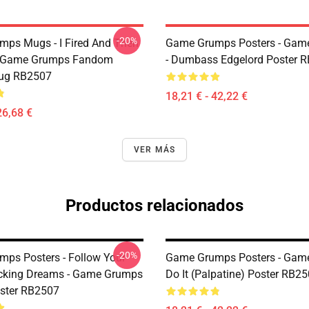
-20%
ps Mugs - I Fired And Then
Game Grumps Posters - Gam
 - Game Grumps Fandom
- Dumbass Edgelord Poster 
Mug RB2507
18,21 € - 42,22 €
26,68 €
VER MÁS
Productos relacionados
-20%
ps Posters - Follow Your
Game Grumps Posters - Gam
cking Dreams - Game Grumps
Do It (Palpatine) Poster RB2
oster RB2507