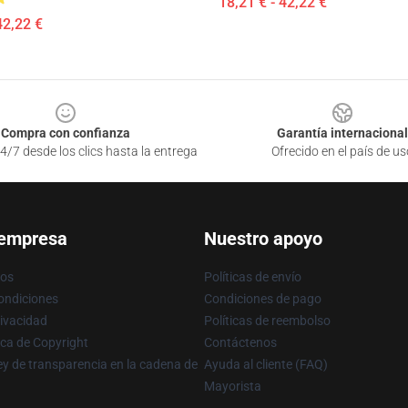
18,21 € - 42,22 €
42,22 €
Compra con confianza
Garantía internacional
4/7 desde los clics hasta la entrega
Ofrecido en el país de us
 empresa
Nuestro apoyo
ros
Políticas de envío
ondiciones
Condiciones de pago
rivacidad
Políticas de reembolso
ica de Copyright
Contáctenos
y de transparencia en la cadena de
Ayuda al cliente (FAQ)
Mayorista