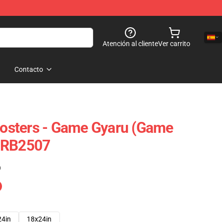
Atención al cliente
Ver carrito
Contacto
sters - Game Gyaru (Game
 RB2507
)
24in
18x24in