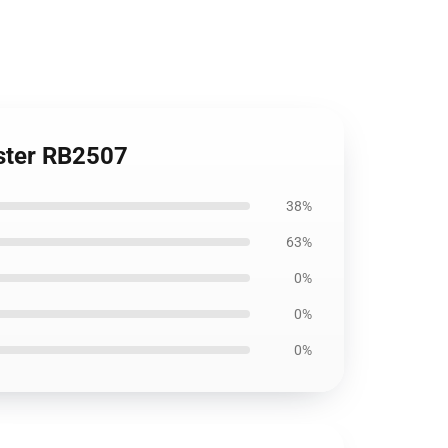
ster RB2507
38%
63%
0%
0%
0%