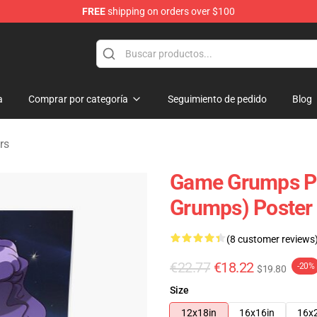
FREE
shipping on orders over $100
se Store
a
Comprar por categoría
Seguimiento de pedido
Blog
rs
Game Grumps Po
Grumps) Poster
(8 customer reviews
€22.77
€18.22
-20%
$19.80
Size
12x18in
16x16in
16x