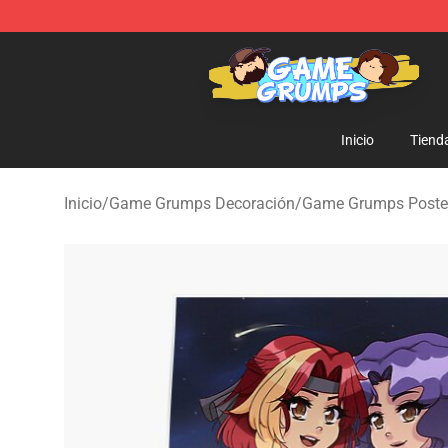
Game Grumps Shop - Official Game Grumps Merchandi
Inicio
Tiend
Inicio
/
Game Grumps Decoración
/
Game Grumps Poste