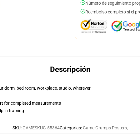
Número de seguimiento prop
Reembolso completo si el pr
Descripción
your dorm, bed room, workplace, studio, wherever
art for completed measurements
lp in framing
SKU
:
GAMESKUG-55364
Categorías
:
Game Grumps Posters
,