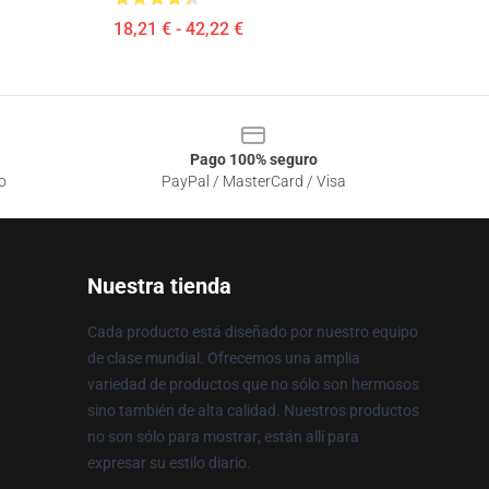
18,21 € - 42,22 €
Pago 100% seguro
o
PayPal / MasterCard / Visa
Nuestra tienda
Cada producto está diseñado por nuestro equipo
de clase mundial. Ofrecemos una amplia
variedad de productos que no sólo son hermosos
sino también de alta calidad. Nuestros productos
no son sólo para mostrar; están allí para
expresar su estilo diario.