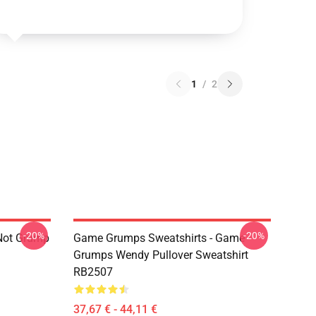
1
/
2
-20%
-20%
Not Grump
Game Grumps Sweatshirts - Game
Grumps Wendy Pullover Sweatshirt
RB2507
37,67 € - 44,11 €