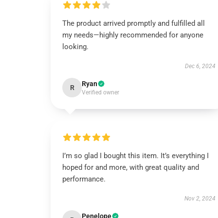
The product arrived promptly and fulfilled all
my needs—highly recommended for anyone
looking.
Dec 6, 2024
Ryan
R
Verified owner
I’m so glad I bought this item. It’s everything I
hoped for and more, with great quality and
performance.
Nov 2, 2024
Penelope