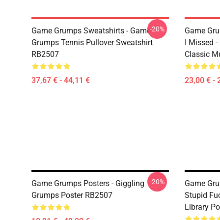
-20%
Game Grumps Sweatshirts - Game
Game Grum
Grumps Tennis Pullover Sweatshirt
I Missed
RB2507
Classic 
37,67 € - 44,11 €
23,00 € - 
-20%
Game Grumps Posters - Giggling
Game Grum
Grumps Poster RB2507
Stupid Fu
Library P