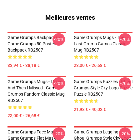
Meilleures ventes
Game Grumps Backpacks -
Game Grumps Mugs - The
-20%
-20%
Game Grumps 50 Poster
Last Grump Games Classic
Backpack RB2507
Mug RB2507
33,94 € - 38,18 €
23,00 € - 26,68 €
Game Grumps Mugs - I Fired
Game Grumps Puzzles - Ghoul
-20%
-20%
And Then I Missed - Game
Grumps Style Cky Logo Puzzle
Grumps Fandom Classic Mug
Puzzle RB2507
RB2507
21,98 € - 40,02 €
23,00 € - 26,68 €
Game Grumps Face Masks -
Game Grumps Leggings -
-20%
-20%
Game Grumps Flat Mask
Ghoul Grumps Style Cky Logo