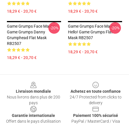
18,29 € - 20,70 €
18,29 € - 20,70 €
Game Grumps Face Masks -
Game Grumps Face Masks -
-20%
-20%
Game Grumps Danny
Hello! Game Grumps Flat
Grumphead Flat Mask
Mask RB2507
RB2507
18,29 € - 20,70 €
18,29 € - 20,70 €
Footer
Livraison mondiale
Achetez en toute confiance
Nous livrons dans plus de 200
24/7 Protected from clicks to
pays
delivery
Garantie internationale
Paiement 100% sécurisé
Offert dans le pays d'utilisation
PayPal / MasterCard / Visa