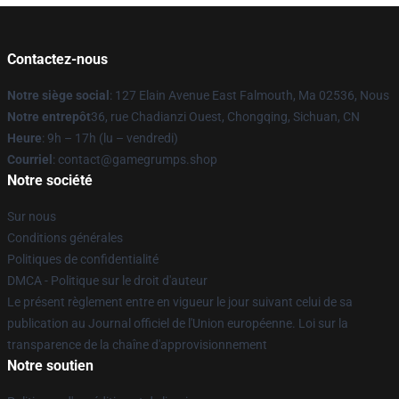
Contactez-nous
Notre siège social
: 127 Elain Avenue East Falmouth, Ma 02536, Nous
Notre entrepôt
36, rue Chadianzi Ouest, Chongqing, Sichuan, CN
Heure
: 9h – 17h (lu – vendredi)
Courriel
: contact@gamegrumps.shop
Notre société
Sur nous
Conditions générales
Politiques de confidentialité
DMCA - Politique sur le droit d'auteur
Le présent règlement entre en vigueur le jour suivant celui de sa
publication au Journal officiel de l'Union européenne. Loi sur la
transparence de la chaîne d'approvisionnement
Notre soutien