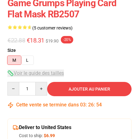
Game Grumps Playing Card
Flat Mask RB2507
(5 customer reviews)
€22.88
€18.31
-20%
$19.90
Size
M
L
Voir le guide des tailles
Quantity
AJOUTER AU PANIER
Cette vente se termine dans
03
:
26
:
54
Deliver to United States
Cost to ship:
$6.99