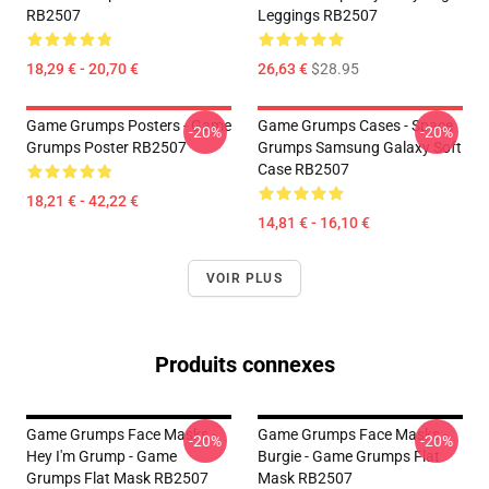
RB2507
Leggings RB2507
18,29 € - 20,70 €
26,63 €
$28.95
Game Grumps Posters - Game
Game Grumps Cases - Space
-20%
-20%
Grumps Poster RB2507
Grumps Samsung Galaxy Soft
Case RB2507
18,21 € - 42,22 €
14,81 € - 16,10 €
VOIR PLUS
Produits connexes
Game Grumps Face Masks -
Game Grumps Face Masks -
-20%
-20%
Hey I'm Grump - Game
Burgie - Game Grumps Flat
Grumps Flat Mask RB2507
Mask RB2507