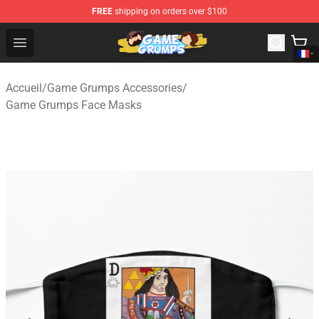
FREE
shipping on orders over $100
Game Grumps Shop - Official Game Grumps Merchandise
Open menu
Accueil
/
Game Grumps Accessories
/
Game Grumps Face Masks