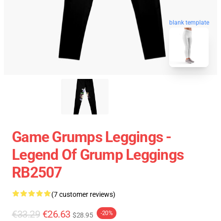
blank template
Game Grumps Leggings -
Legend Of Grump Leggings
RB2507
(7 customer reviews)
€33.29
€26.63
-20%
$28.95