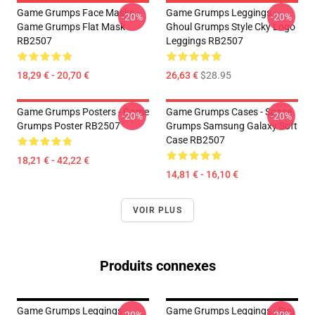
Game Grumps Face Masks -
Game Grumps Leggings -
-20%
-20%
Game Grumps Flat Mask
Ghoul Grumps Style Cky Logo
RB2507
Leggings RB2507
18,29 € - 20,70 €
26,63 €
$28.95
Game Grumps Posters - Game
Game Grumps Cases - Space
-20%
-20%
Grumps Poster RB2507
Grumps Samsung Galaxy Soft
Case RB2507
18,21 € - 42,22 €
14,81 € - 16,10 €
VOIR PLUS
Produits connexes
Game Grumps Leggings -
Game Grumps Leggings - Svu