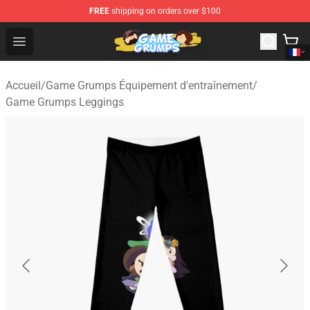
FREE
shipping on orders over $100
Game Grumps Shop - Official Game Grumps Merchandise
Open menu
Accueil
/
Game Grumps Équipement d'entraînement
/
Game Grumps Leggings