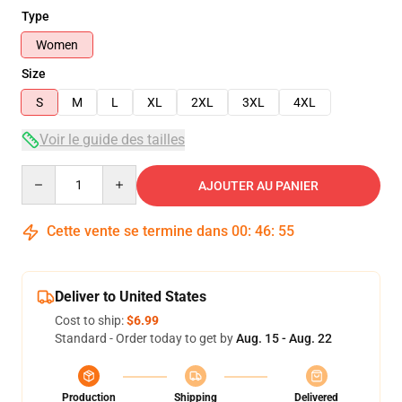
Type
Women
Size
S
M
L
XL
2XL
3XL
4XL
Voir le guide des tailles
Quantity
AJOUTER AU PANIER
Cette vente se termine dans
00
:
46
:
54
Deliver to United States
Cost to ship:
$6.99
Standard - Order today to get by
Aug. 15 - Aug. 22
Production
Shipping
Delivered