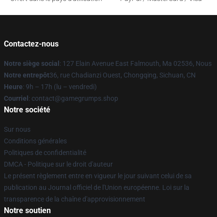
Contactez-nous
Notre siège social
: 127 Elain Avenue East Falmouth, Ma 02536, Nous
Notre entrepôt
36, rue Chadianzi Ouest, Chongqing, Sichuan, CN
Heure
: 9h – 17h (lu – vendredi)
Courriel
: contact@gamegrumps.shop
Notre société
Sur nous
Conditions générales
Politiques de confidentialité
DMCA - Politique sur le droit d'auteur
Le présent règlement entre en vigueur le jour suivant celui de sa
publication au Journal officiel de l'Union européenne. Loi sur la
transparence de la chaîne d'approvisionnement
Notre soutien