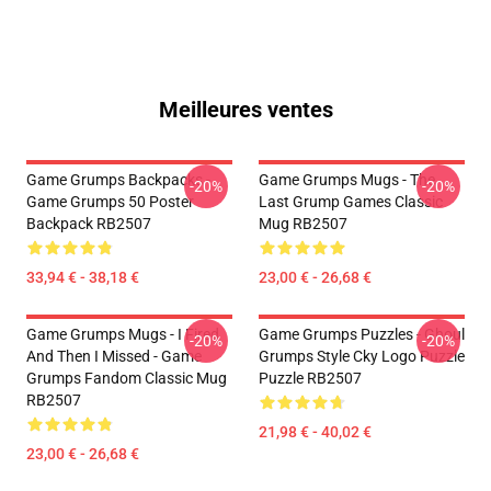
Meilleures ventes
Game Grumps Backpacks -
Game Grumps Mugs - The
-20%
-20%
Game Grumps 50 Poster
Last Grump Games Classic
Backpack RB2507
Mug RB2507
33,94 € - 38,18 €
23,00 € - 26,68 €
Game Grumps Mugs - I Fired
Game Grumps Puzzles - Ghoul
-20%
-20%
And Then I Missed - Game
Grumps Style Cky Logo Puzzle
Grumps Fandom Classic Mug
Puzzle RB2507
RB2507
21,98 € - 40,02 €
23,00 € - 26,68 €