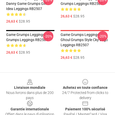
-20%
-20%
Danny Game Grumps Gift
Grumps Leggings RB2507
Idea Leggings RB2507
26,63 €
$28.95
26,63 €
$28.95
Game Grumps Leggings - Svu
Game Grumps Leggings -
-20%
-20%
Grumps Leggings RB2507
Ghoul Grumps Style Cky Logo
Leggings RB2507
26,63 €
$28.95
26,63 €
$28.95
Footer
Livraison mondiale
Achetez en toute confiance
Nous livrons dans plus de 200
24/7 Protected from clicks to
pays
delivery
Garantie internationale
Paiement 100% sécurisé
Offert dans le pays d'utilisation
PayPal / MasterCard / Visa