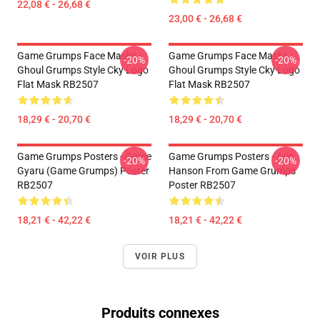
22,08 € - 26,68 €
23,00 € - 26,68 €
Game Grumps Face Masks -
Game Grumps Face Masks -
-20%
-20%
Ghoul Grumps Style Cky Logo
Ghoul Grumps Style Cky Logo
Flat Mask RB2507
Flat Mask RB2507
18,29 € - 20,70 €
18,29 € - 20,70 €
Game Grumps Posters - Game
Game Grumps Posters - Arin
-20%
-20%
Gyaru (Game Grumps) Poster
Hanson From Game Grumps
RB2507
Poster RB2507
18,21 € - 42,22 €
18,21 € - 42,22 €
VOIR PLUS
Produits connexes