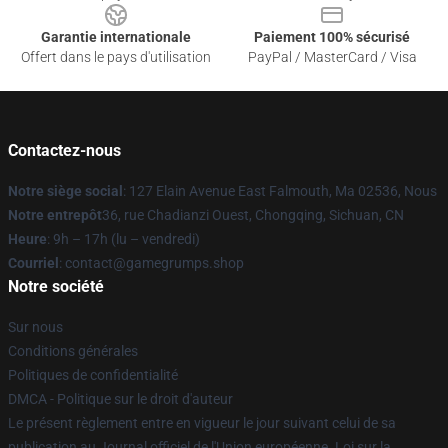
Garantie internationale
Paiement 100% sécurisé
Offert dans le pays d'utilisation
PayPal / MasterCard / Visa
Contactez-nous
Notre siège social
: 127 Elain Avenue East Falmouth, Ma 02536, Nous
Notre entrepôt
36, rue Chadianzi Ouest, Chongqing, Sichuan, CN
Heure
: 9h – 17h (lu – vendredi)
Courriel
: contact@gamegrumps.shop
Notre société
Sur nous
Conditions générales
Politiques de confidentialité
DMCA - Politique sur le droit d'auteur
Le présent règlement entre en vigueur le jour suivant celui de sa
publication au Journal officiel de l'Union européenne. Loi sur la