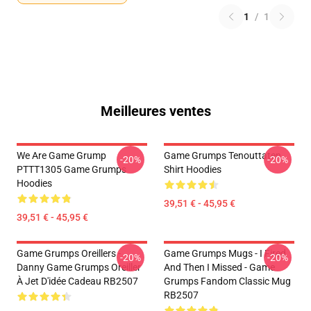
1
/
1
Meilleures ventes
We Are Game Grump
Game Grumps Tenouttaten
-20%
-20%
PTTT1305 Game Grumps
Shirt Hoodies
Hoodies
39,51 € - 45,95 €
39,51 € - 45,95 €
Game Grumps Oreillers -
Game Grumps Mugs - I Fired
-20%
-20%
Danny Game Grumps Oreiller
And Then I Missed - Game
À Jet D'idée Cadeau RB2507
Grumps Fandom Classic Mug
RB2507