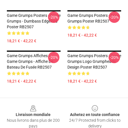
Game Grumps Posters - Game
Game Grumps Posters - Neon
-20%
-20%
Grumps - Dumbass Edgelord
Grumps Poster RB2507
Poster RB2507
18,21 € - 42,22 €
18,21 € - 42,22 €
Game Grumps Affiches -
Game Grumps Posters - Game
-20%
-20%
Game Grumps - Affiche De
Grumps Logo Grumpheads
Bateau De Fusée RB2507
Design Poster RB2507
18,21 € - 42,22 €
18,21 € - 42,22 €
Footer
Livraison mondiale
Achetez en toute confiance
Nous livrons dans plus de 200
24/7 Protected from clicks to
pays
delivery