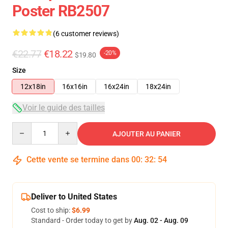
Poster RB2507
(6 customer reviews)
€22.77
€18.22
-20%
$19.80
Size
12x18in
16x16in
16x24in
18x24in
Voir le guide des tailles
Quantity
AJOUTER AU PANIER
Cette vente se termine dans
00
:
32
:
54
Deliver to United States
Cost to ship:
$6.99
Standard - Order today to get by
Aug. 02 - Aug. 09