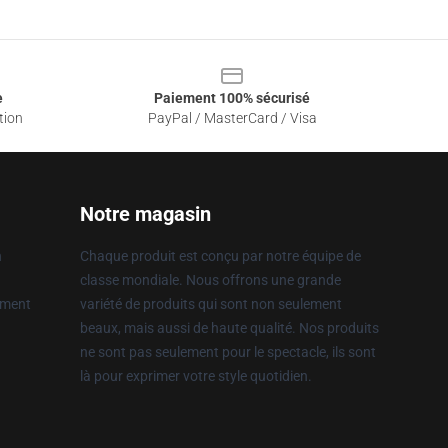
e
Paiement 100% sécurisé
tion
PayPal / MasterCard / Visa
Notre magasin
n
Chaque produit est conçu par notre équipe de
classe mondiale. Nous offrons une grande
ement
variété de produits qui sont non seulement
beaux, mais aussi de haute qualité. Nos produits
ne sont pas seulement pour le spectacle, ils sont
là pour exprimer votre style quotidien.