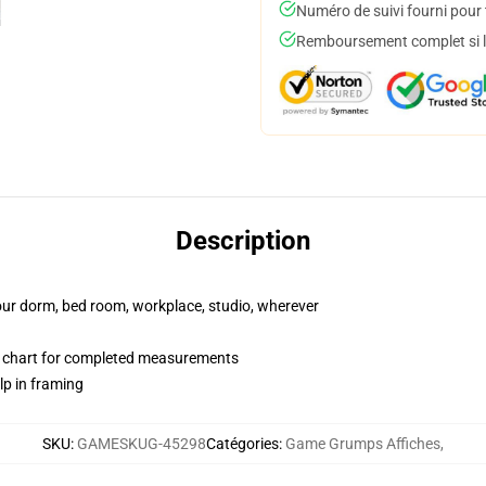
Numéro de suivi fourni pour t
Remboursement complet si le
Description
your dorm, bed room, workplace, studio, wherever
 chart for completed measurements
lp in framing
SKU
:
GAMESKUG-45298
Catégories
:
Game Grumps Affiches
,