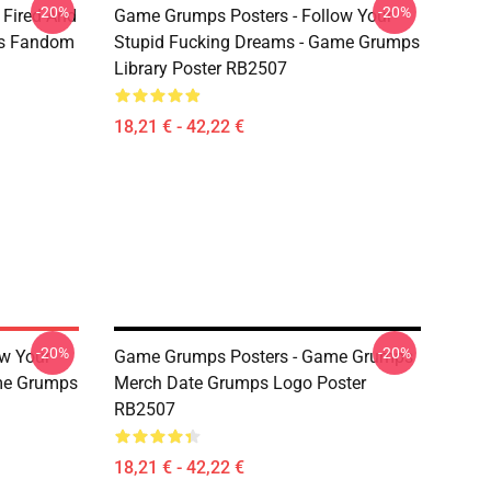
-20%
-20%
 Fired And
Game Grumps Posters - Follow Your
ps Fandom
Stupid Fucking Dreams - Game Grumps
Library Poster RB2507
18,21 € - 42,22 €
-20%
-20%
w Your
Game Grumps Posters - Game Grumps
me Grumps
Merch Date Grumps Logo Poster
RB2507
18,21 € - 42,22 €