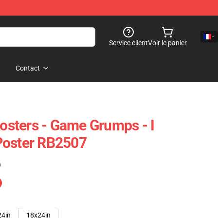
Service client
Voir le panier
Contact
sters - Game Grumps - I
Poster RB2507
)
24in
18x24in