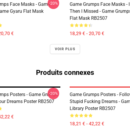
-20%
mps Face Masks - Game
Game Grumps Face Masks - I
ame Gyaru Flat Mask
Then I Missed - Game Grum
Flat Mask RB2507
20,70 €
18,29 € - 20,70 €
VOIR PLUS
Produits connexes
-20%
mps Posters - Game Grumps
Game Grumps Posters - Follo
Your Dreams Poster RB2507
Stupid Fucking Dreams - Ga
Library Poster RB2507
42,22 €
18,21 € - 42,22 €