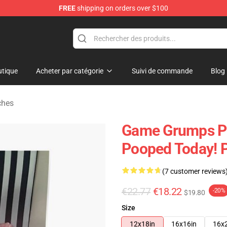
FREE
shipping on orders over $100
se Store
tique
Acheter par catégorie
Suivi de commande
Blog
ches
Game Grumps Po
Pooped Today! 
(7 customer reviews
€22.77
€18.22
-20%
$19.80
Size
12x18in
16x16in
16x