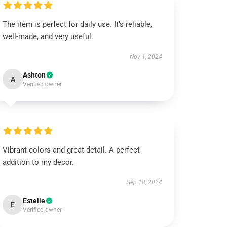
The item is perfect for daily use. It’s reliable,
well-made, and very useful.
Nov 1, 2024
Ashton
A
Verified owner
Vibrant colors and great detail. A perfect
addition to my decor.
Sep 18, 2024
Estelle
E
Verified owner