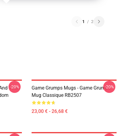
1
/
2
-20%
-20%
 And Then
Game Grumps Mugs - Game Grumps
ndom
Mug Classique RB2507
23,00 € - 26,68 €