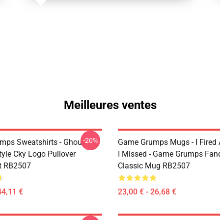
Meilleures ventes
-20%
ps Sweatshirts - Ghoul
Game Grumps Mugs - I Fired
yle Cky Logo Pullover
I Missed - Game Grumps Fa
t RB2507
Classic Mug RB2507
44,11 €
23,00 € - 26,68 €