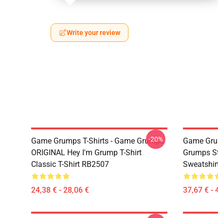
Write your review
-20%
Game Grumps T-Shirts - Game Grumps
Game Grum
ORIGINAL Hey I'm Grump T-Shirt
Grumps St
Classic T-Shirt RB2507
Sweatshir
24,38 € - 28,06 €
37,67 € - 