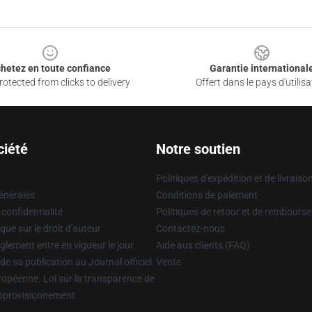
hetez en toute confiance
Garantie international
otected from clicks to delivery
Offert dans le pays d'utilisa
ciété
Notre soutien
Politiques d'expédition et de livraiso
énérales
Conditions de paiement
 confidentialité
Politiques de retour et de rembours
que sur le droit d'auteur
Contactez-nous
glement entre en vigueur le jour
Aide aux clients (FAQ)
 de sa publication au Journal officiel
Vente
uropéenne. Loi sur la transparence de
approvisionnement