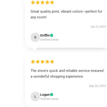
Great quality print, vibrant colors—perfect for
any room!
Dec 8, 2024
Griffin
G
Verified owner
The store's quick and reliable service ensured
a wonderful shopping experience.
Sep 28, 2024
Logan
L
Verified owner