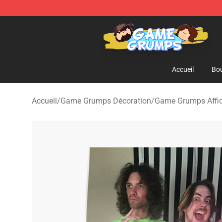
Game Grumps Shop - Official Game Grumps Merchandi
Accueil
Bou
Accueil
/
Game Grumps Décoration
/
Game Grumps Affi