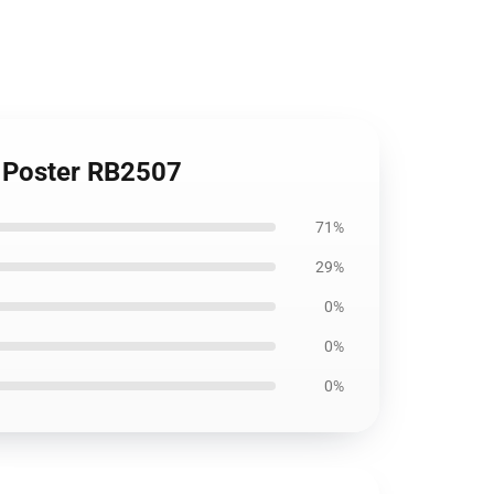
! Poster RB2507
71%
29%
0%
0%
0%