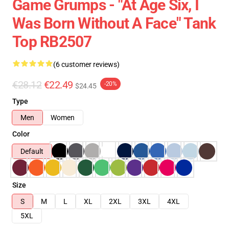
Game Grumps - "At Age Six, I
Was Born Without A Face" Tank
Top RB2507
(6 customer reviews)
€28.12
€22.49
-20%
$24.45
Type
Men
Women
Color
Default
Size
S
M
L
XL
2XL
3XL
4XL
5XL