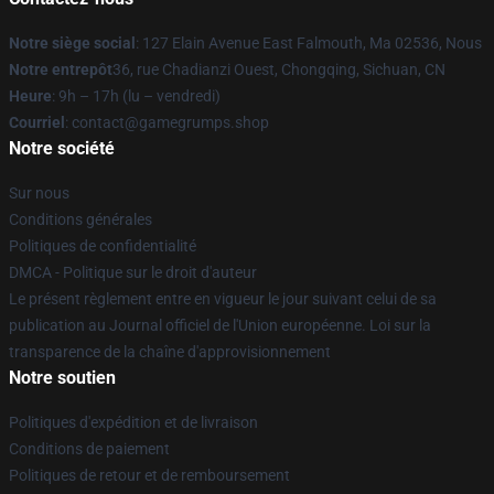
Notre siège social
: 127 Elain Avenue East Falmouth, Ma 02536, Nous
Notre entrepôt
36, rue Chadianzi Ouest, Chongqing, Sichuan, CN
Heure
: 9h – 17h (lu – vendredi)
Courriel
: contact@gamegrumps.shop
Notre société
Sur nous
Conditions générales
Politiques de confidentialité
DMCA - Politique sur le droit d'auteur
Le présent règlement entre en vigueur le jour suivant celui de sa
publication au Journal officiel de l'Union européenne. Loi sur la
transparence de la chaîne d'approvisionnement
Notre soutien
Politiques d'expédition et de livraison
Conditions de paiement
Politiques de retour et de remboursement