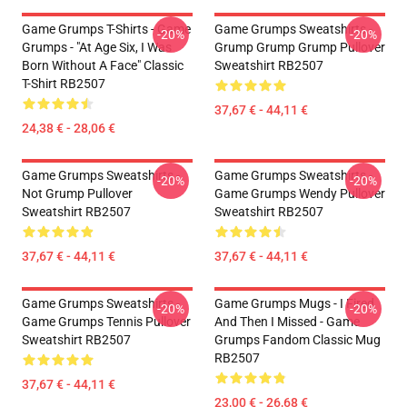
Game Grumps T-Shirts - Game
Game Grumps Sweatshirts -
-20%
-20%
Grumps - "At Age Six, I Was
Grump Grump Grump Pullover
Born Without A Face" Classic
Sweatshirt RB2507
T-Shirt RB2507
37,67 € - 44,11 €
24,38 € - 28,06 €
Game Grumps Sweatshirts -
Game Grumps Sweatshirts -
-20%
-20%
Not Grump Pullover
Game Grumps Wendy Pullover
Sweatshirt RB2507
Sweatshirt RB2507
37,67 € - 44,11 €
37,67 € - 44,11 €
Game Grumps Sweatshirts -
Game Grumps Mugs - I Fired
-20%
-20%
Game Grumps Tennis Pullover
And Then I Missed - Game
Sweatshirt RB2507
Grumps Fandom Classic Mug
RB2507
37,67 € - 44,11 €
23,00 € - 26,68 €