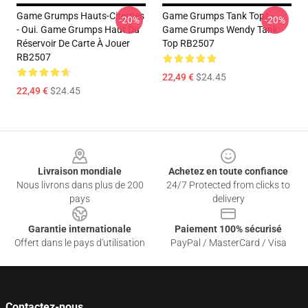
Game Grumps Hauts-Citernes
Game Grumps Tank Tops -
-20%
-20%
- Oui. Game Grumps Haut Du
Game Grumps Wendy Tank
Réservoir De Carte À Jouer
Top RB2507
RB2507
22,49 €
$24.45
22,49 €
$24.45
Footer
Livraison mondiale
Achetez en toute confiance
Nous livrons dans plus de 200
24/7 Protected from clicks to
pays
delivery
Garantie internationale
Paiement 100% sécurisé
Offert dans le pays d'utilisation
PayPal / MasterCard / Visa
Contactez-nous