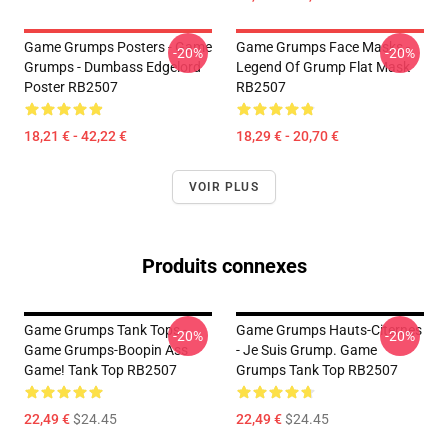
Game Grumps Posters - Game
Game Grumps Face Masks -
-20%
-20%
Grumps - Dumbass Edgelord
Legend Of Grump Flat Mask
Poster RB2507
RB2507
18,21 € - 42,22 €
18,29 € - 20,70 €
VOIR PLUS
Produits connexes
Game Grumps Tank Tops -
Game Grumps Hauts-Citernes
-20%
-20%
Game Grumps-Boopin Ass
- Je Suis Grump. Game
Game! Tank Top RB2507
Grumps Tank Top RB2507
22,49 €
$24.45
22,49 €
$24.45