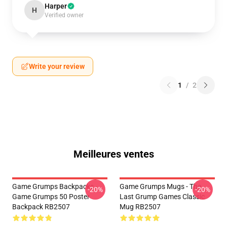
Harper
H
Verified owner
Write your review
1
/
2
Meilleures ventes
Game Grumps Backpacks -
Game Grumps Mugs - The
-20%
-20%
Game Grumps 50 Poster
Last Grump Games Classic
Backpack RB2507
Mug RB2507