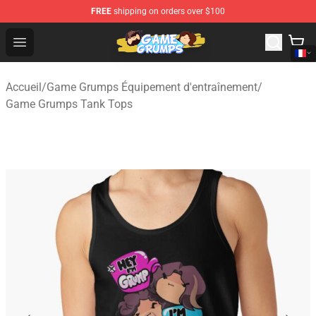
FREE
shipping on orders over $100
Game Grumps Shop - Official Game Grumps Merchandise
Open menu
Accueil
/
Game Grumps Équipement d'entraînement
/
Game Grumps Tank Tops