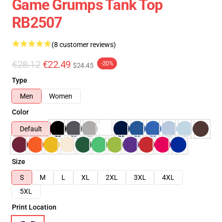
Game Grumps Tank Top
RB2507
(8 customer reviews)
€28.12
€22.49
-20%
$24.45
Type
Men
Women
Color
Default
Size
S
M
L
XL
2XL
3XL
4XL
5XL
Print Location