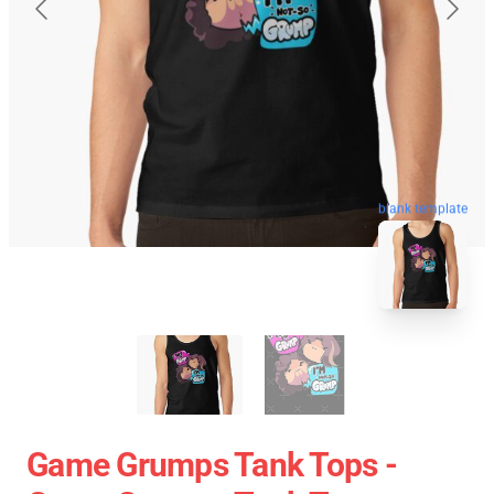
blank template
Game Grumps Tank Tops -