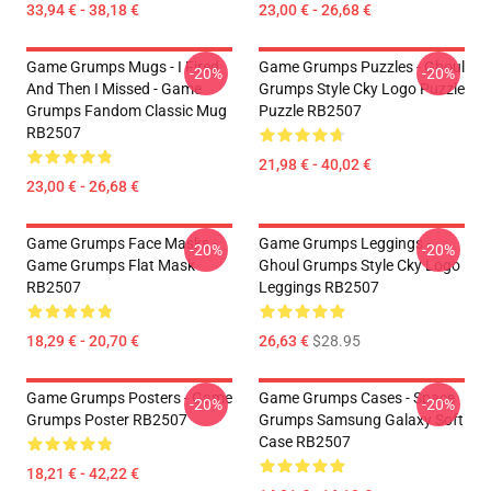
33,94 € - 38,18 €
23,00 € - 26,68 €
Game Grumps Mugs - I Fired
Game Grumps Puzzles - Ghoul
-20%
-20%
And Then I Missed - Game
Grumps Style Cky Logo Puzzle
Grumps Fandom Classic Mug
Puzzle RB2507
RB2507
21,98 € - 40,02 €
23,00 € - 26,68 €
Game Grumps Face Masks -
Game Grumps Leggings -
-20%
-20%
Game Grumps Flat Mask
Ghoul Grumps Style Cky Logo
RB2507
Leggings RB2507
18,29 € - 20,70 €
26,63 €
$28.95
Game Grumps Posters - Game
Game Grumps Cases - Space
-20%
-20%
Grumps Poster RB2507
Grumps Samsung Galaxy Soft
Case RB2507
18,21 € - 42,22 €