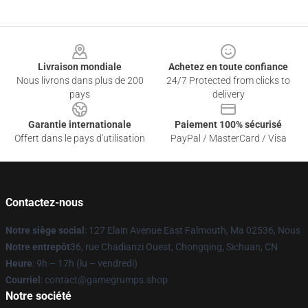
Footer
Livraison mondiale
Achetez en toute confiance
Nous livrons dans plus de 200
24/7 Protected from clicks to
pays
delivery
Garantie internationale
Paiement 100% sécurisé
Offert dans le pays d'utilisation
PayPal / MasterCard / Visa
Contactez-nous
Notre siège social
: 127 Elain Avenue East Falmouth, Ma 02536, Nous
Notre entrepôt
36, rue Chadianzi Ouest, Chongqing, Sichuan, CN
Heure
: 9h – 17h (lu – vendredi)
Courriel
: contact@gamegrumps.shop
Notre société