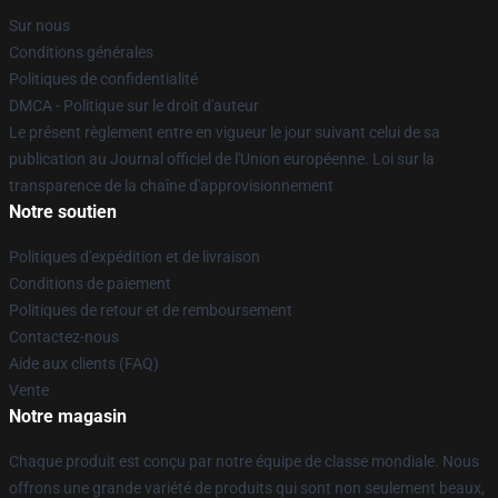
Sur nous
Conditions générales
Politiques de confidentialité
DMCA - Politique sur le droit d'auteur
Le présent règlement entre en vigueur le jour suivant celui de sa
publication au Journal officiel de l'Union européenne. Loi sur la
transparence de la chaîne d'approvisionnement
Notre soutien
Politiques d'expédition et de livraison
Conditions de paiement
Politiques de retour et de remboursement
Contactez-nous
Aide aux clients (FAQ)
Vente
Notre magasin
Chaque produit est conçu par notre équipe de classe mondiale. Nous
offrons une grande variété de produits qui sont non seulement beaux,