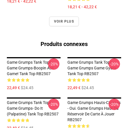
18,21 € - 42,22 €
18,21 € - 42,22 €
VOIR PLUS
Produits connexes
Game Grumps Tank Tops -
Game Grumps Tank Tops -
-20%
-20%
Game Grumps-Boopin Ass
Game Grumps Game Gyaru
Game! Tank Top RB2507
Tank Top RB2507
22,49 €
$24.45
22,49 €
$24.45
Game Grumps Tank Tops -
Game Grumps Hauts-Citernes
-20%
-20%
Game Grumps- Do It
- Oui. Game Grumps Haut Du
(Palpatine) Tank Top RB2507
Réservoir De Carte À Jouer
RB2507