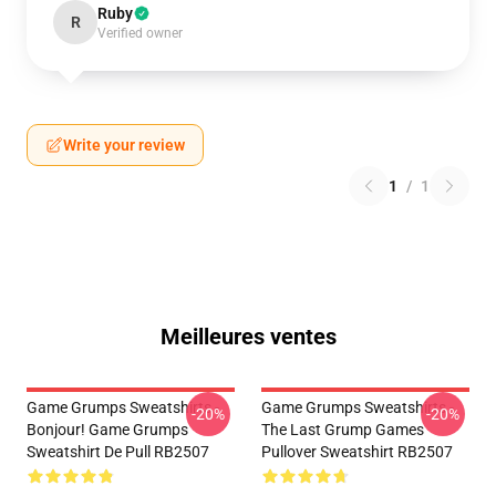
Ruby
R
Verified owner
Write your review
1
/
1
Meilleures ventes
Game Grumps Sweatshirts -
Game Grumps Sweatshirts -
-20%
-20%
Bonjour! Game Grumps
The Last Grump Games
Sweatshirt De Pull RB2507
Pullover Sweatshirt RB2507