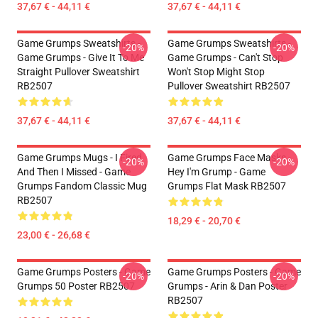
37,67 € - 44,11 €
37,67 € - 44,11 €
Game Grumps Sweatshirts -
Game Grumps Sweatshirts -
-20%
-20%
Game Grumps - Give It To Me
Game Grumps - Can't Stop
Straight Pullover Sweatshirt
Won't Stop Might Stop
RB2507
Pullover Sweatshirt RB2507
37,67 € - 44,11 €
37,67 € - 44,11 €
Game Grumps Mugs - I Fired
Game Grumps Face Masks -
-20%
-20%
And Then I Missed - Game
Hey I'm Grump - Game
Grumps Fandom Classic Mug
Grumps Flat Mask RB2507
RB2507
18,29 € - 20,70 €
23,00 € - 26,68 €
Game Grumps Posters - Game
Game Grumps Posters - Game
-20%
-20%
Grumps 50 Poster RB2507
Grumps - Arin & Dan Poster
RB2507