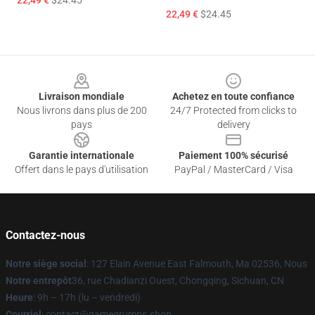
22,49 €
$24.45
22,49 €
$24.45
Footer
Livraison mondiale
Achetez en toute confiance
Nous livrons dans plus de 200
24/7 Protected from clicks to
pays
delivery
Garantie internationale
Paiement 100% sécurisé
Offert dans le pays d'utilisation
PayPal / MasterCard / Visa
Contactez-nous
Notre siège social
: 127 Elain Avenue East Falmouth, Ma 02536, Nous
Notre entrepôt
36, rue Chadianzi Ouest, Chongqing, Sichuan, CN
Heure
: 9h – 17h (lu – vendredi)
Courriel
: contact@gamegrumps.shop