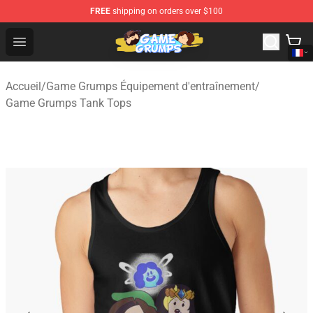
FREE
shipping on orders over $100
Game Grumps Shop - Official Game Grumps Merchandise
Open menu
Accueil
/
Game Grumps Équipement d'entraînement
/
Game Grumps Tank Tops