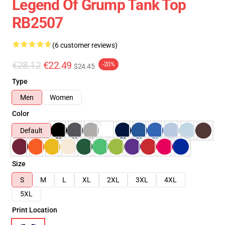
Legend Of Grump Tank Top
RB2507
(6 customer reviews)
€28.12
€22.49
-20%
$24.45
Type
Men
Women
Color
Default
Size
S
M
L
XL
2XL
3XL
4XL
5XL
Print Location