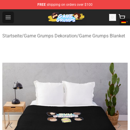
FREE
shipping on orders over $100
Game Grumps Shop - Official Game Grumps Merchandise
Open menu
Startseite
/
Game Grumps Dekoration
/
Game Grumps Blanket