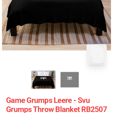
blank template
Game Grumps Leere - Svu
Grumps Throw Blanket RB2507