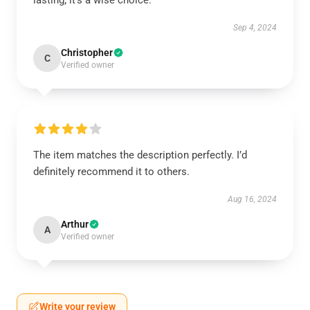
lasting; it’s a wise choice.
Sep 4, 2024
Christopher
C
Verified owner
The item matches the description perfectly. I’d
definitely recommend it to others.
Aug 16, 2024
Arthur
A
Verified owner
Write your review