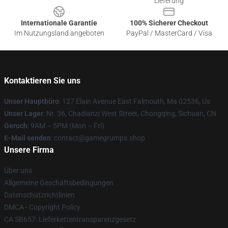
Lieferung
Internationale Garantie
100% Sicherer Checkout
Im Nutzungsland angeboten
PayPal / MasterCard / Visa
Kontaktieren Sie uns
Unser Hauptbüro
: 127 Elain Avenue East Falmouth, Ma 02536, Us
Unser Lager
: Nr. 36, Chadianzi West Street, Chongqing, Sichuan, CN
Geruch
: 9AM – 5PM (Mon – Fri)
E-Mail senden
: contact@gamegrumps.shop
Unsere Firma
Über uns
Allgemeine Geschäftsbedingungen
Datenschutzrichtlinien
DMCA - Copyright Policy
CA SB657: Lieferkettentransparenzgesetz