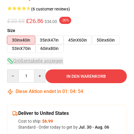
(6 customer reviews)
£33.58
£26.86
-20%
$34.00
Size
30inx40in
35inX47in
45inX60in
50inx60in
53inX70in
60inx80in
Größentabelle anzeigen
Quantity
IN DEN WARENKORB
Diese Aktion endet in
01
:
04
:
54
Deliver to United States
Cost to ship:
$6.99
Standard - Order today to get by
Jul. 30 - Aug. 06