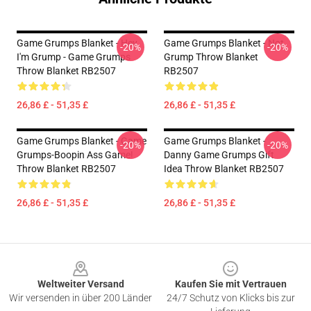
Game Grumps Blanket - Hey
Game Grumps Blanket - Not
-20%
-20%
I'm Grump - Game Grumps
Grump Throw Blanket
Throw Blanket RB2507
RB2507
26,86 £ - 51,35 £
26,86 £ - 51,35 £
Game Grumps Blanket - Game
Game Grumps Blanket -
-20%
-20%
Grumps-Boopin Ass Game!
Danny Game Grumps Gift
Throw Blanket RB2507
Idea Throw Blanket RB2507
26,86 £ - 51,35 £
26,86 £ - 51,35 £
Footer
Weltweiter Versand
Kaufen Sie mit Vertrauen
Wir versenden in über 200 Länder
24/7 Schutz von Klicks bis zur