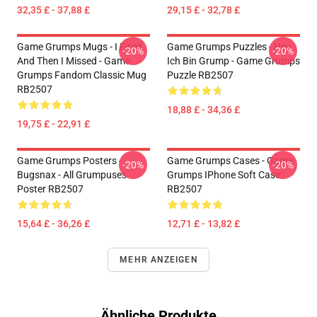
32,35 £ - 37,88 £
29,15 £ - 32,78 £
Game Grumps Mugs - I Fired
Game Grumps Puzzles - Hey
-20%
-20%
And Then I Missed - Game
Ich Bin Grump - Game Grumps
Grumps Fandom Classic Mug
Puzzle RB2507
RB2507
18,88 £ - 34,36 £
19,75 £ - 22,91 £
Game Grumps Posters -
Game Grumps Cases - Game
-20%
-20%
Bugsnax - All Grumpuses
Grumps IPhone Soft Case
Poster RB2507
RB2507
15,64 £ - 36,26 £
12,71 £ - 13,82 £
MEHR ANZEIGEN
Ähnliche Produkte