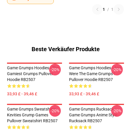
1
/
1
Beste Verkäufer Produkte
Game Grumps Hoodies - The
Game Grumps Hoodies - And
-20%
-20%
Gamiest Grumps Pullover
Were The Game Grumps !
Hoodie RB2507
Pullover Hoodie RB2507
33,93 £ - 39,46 £
33,93 £ - 39,46 £
Game Grumps Sweatshirts -
Game Grumps Rucksack -
-20%
-20%
Kevities Grump Games
Game Grumps Anime Style
Pullover Sweatshirt RB2507
Rucksack RB2507