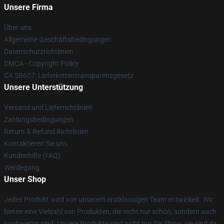
Unsere Firma
Über uns
Allgemeine Geschäftsbedingungen
Datenschutzrichtlinien
DMCA - Copyright Policy
CA SB657: Lieferkettentransparenzgesetz
Unsere Unterstützung
Versand und Lieferrichtlinien
Zahlungsbedingungen
Return & Refund Richtlinien
Kontaktieren Sie uns
Kundenhilfe (FAQ)
Werdegang
Unser Shop
Jedes Produkt wird von unserem erstklassigen Team entwickelt. Wir
bieten eine Vielzahl von Produkten, die nicht nur schön, sondern auch
hochwertig sind. Unsere Produkte sind nicht nur für Show; sie sind da,