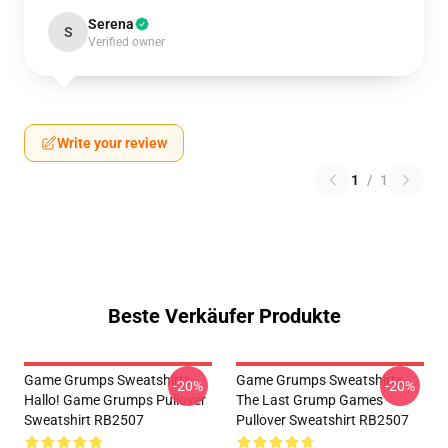
Serena
S
Verified owner
Write your review
1
/
1
Beste Verkäufer Produkte
Game Grumps Sweatshirts -
Game Grumps Sweatshirts -
-20%
-20%
Hallo! Game Grumps Pullover
The Last Grump Games
Sweatshirt RB2507
Pullover Sweatshirt RB2507