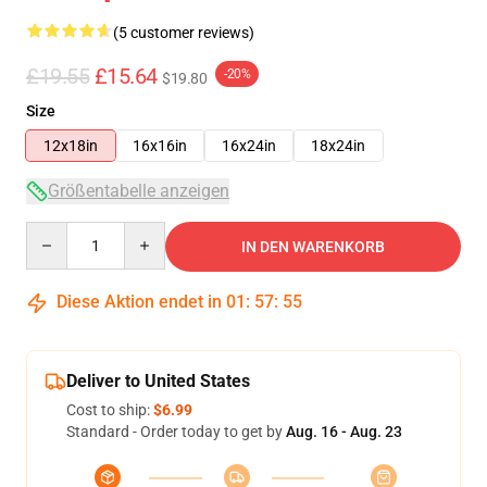
(5 customer reviews)
£19.55
£15.64
-20%
$19.80
Size
12x18in
16x16in
16x24in
18x24in
Größentabelle anzeigen
Quantity
IN DEN WARENKORB
Diese Aktion endet in
01
:
57
:
54
Deliver to United States
Cost to ship:
$6.99
Standard - Order today to get by
Aug. 16 - Aug. 23