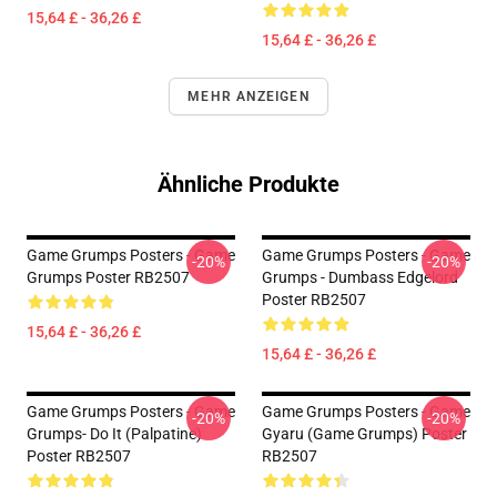
15,64 £ - 36,26 £
15,64 £ - 36,26 £
MEHR ANZEIGEN
Ähnliche Produkte
Game Grumps Posters - Game
Game Grumps Posters - Game
-20%
-20%
Grumps Poster RB2507
Grumps - Dumbass Edgelord
Poster RB2507
15,64 £ - 36,26 £
15,64 £ - 36,26 £
Game Grumps Posters - Game
Game Grumps Posters - Game
-20%
-20%
Grumps- Do It (Palpatine)
Gyaru (Game Grumps) Poster
Poster RB2507
RB2507