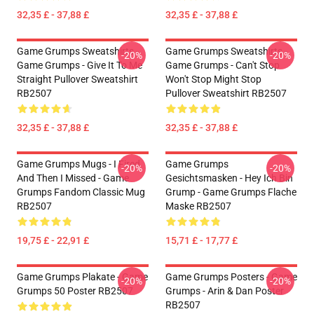
32,35 £ - 37,88 £
32,35 £ - 37,88 £
Game Grumps Sweatshirts -
Game Grumps Sweatshirts -
-20%
-20%
Game Grumps - Give It To Me
Game Grumps - Can't Stop
Straight Pullover Sweatshirt
Won't Stop Might Stop
RB2507
Pullover Sweatshirt RB2507
32,35 £ - 37,88 £
32,35 £ - 37,88 £
Game Grumps Mugs - I Fired
Game Grumps
-20%
-20%
And Then I Missed - Game
Gesichtsmasken - Hey Ich Bin
Grumps Fandom Classic Mug
Grump - Game Grumps Flache
RB2507
Maske RB2507
19,75 £ - 22,91 £
15,71 £ - 17,77 £
Game Grumps Plakate - Game
Game Grumps Posters - Game
-20%
-20%
Grumps 50 Poster RB2507
Grumps - Arin & Dan Poster
RB2507