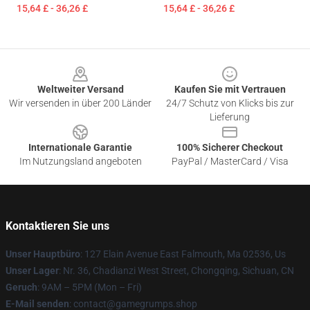
15,64 £ - 36,26 £
15,64 £ - 36,26 £
Footer
Weltweiter Versand
Kaufen Sie mit Vertrauen
Wir versenden in über 200 Länder
24/7 Schutz von Klicks bis zur
Lieferung
Internationale Garantie
100% Sicherer Checkout
Im Nutzungsland angeboten
PayPal / MasterCard / Visa
Kontaktieren Sie uns
Unser Hauptbüro
: 127 Elain Avenue East Falmouth, Ma 02536, Us
Unser Lager
: Nr. 36, Chadianzi West Street, Chongqing, Sichuan, CN
Geruch
: 9AM – 5PM (Mon – Fri)
E-Mail senden
: contact@gamegrumps.shop