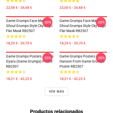
22,08 € - 26,68 €
23,00 € - 26,68 €
Game Grumps Face Masks -
Game Grumps Face Masks -
-20%
-20%
Ghoul Grumps Style Cky Logo
Ghoul Grumps Style Cky Logo
Flat Mask RB2507
Flat Mask RB2507
18,29 € - 20,70 €
18,29 € - 20,70 €
Game Grumps Posters - Game
Game Grumps Posters - Arin
-20%
-20%
Gyaru (Game Grumps) Poster
Hanson From Game Grumps
RB2507
Poster RB2507
18,21 € - 42,22 €
18,21 € - 42,22 €
VER MÁS
Productos relacionados