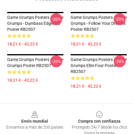
Game Grumps Posters - Game
Game Grumps Posters - Game
-20%
-20%
Grumps - Dumbass Edgelord
Grumps - Follow Your Dreams
Poster RB2507
Poster RB2507
18,21 € - 42,22 €
18,21 € - 42,22 €
Game Grumps Posters - Game
Game Grumps Posters - Game
-20%
-20%
Grumps Poster RB2507
Grumps Elite Four Poster
RB2507
18,21 € - 42,22 €
18,21 € - 42,22 €
Footer
Envío mundial
Compra con confianza
Enviamos a más de 200 países
Protegido 24/7 desde los clics
hasta la entrega