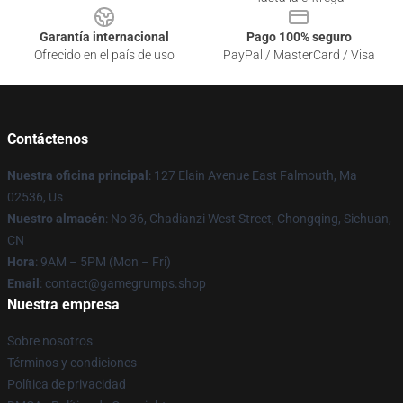
Garantía internacional
Pago 100% seguro
Ofrecido en el país de uso
PayPal / MasterCard / Visa
Contáctenos
Nuestra oficina principal
: 127 Elain Avenue East Falmouth, Ma
02536, Us
Nuestro almacén
: No 36, Chadianzi West Street, Chongqing, Sichuan,
CN
Hora
: 9AM – 5PM (Mon – Fri)
Email
: contact@gamegrumps.shop
Nuestra empresa
Sobre nosotros
Términos y condiciones
Política de privacidad