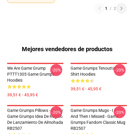
1
/
2
Mejores vendedores de productos
We Are Game Grump
Game Grumps Tenouttaten
-20%
-20%
PTTT1305 Game Grumps
Shirt Hoodies
Hoodies
39,51 € - 45,95 €
39,51 € - 45,95 €
Game Grumps Pillows - Danny
Game Grumps Mugs - I Fired
-20%
-20%
Game Grumps Idea De Regalo
And Then I Missed - Game
De Lanzamiento De Almohada
Grumps Fandom Classic Mug
RB2507
RB2507