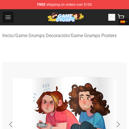
FREE
shipping on orders over $100
Game Grumps Shop - Official Game Grumps Merchandise
Open menu
Inicio
/
Game Grumps Decoración
/
Game Grumps Posters