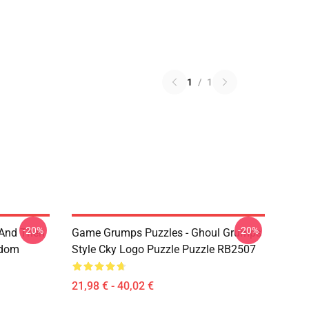
1
/
1
-20%
-20%
 And Then
Game Grumps Puzzles - Ghoul Grumps
ndom
Style Cky Logo Puzzle Puzzle RB2507
21,98 € - 40,02 €