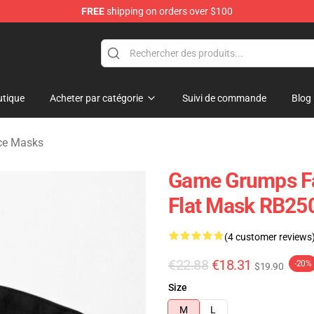
FREE
shipping on orders over $100
se Store
tique
Acheter par catégorie
Suivi de commande
Blog
ce Masks
Game Grumps F
Flat Mask RB25
(4 customer reviews
€22.88
€18.31
-20%
$19.90
Size
M
L