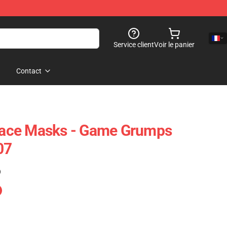
Service client
Voir le panier
Contact
ace Masks - Game Grumps
07
)