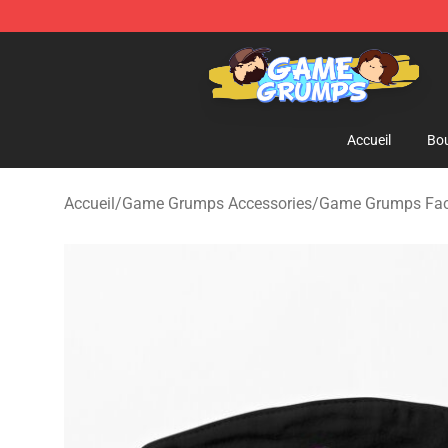
Game Grumps Shop - Official Game Grumps Merchandi
Accueil
Bou
Accueil
/
Game Grumps Accessories
/
Game Grumps Fa