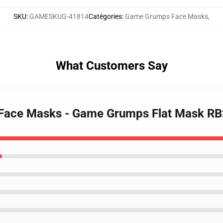
SKU
:
GAMESKUG-41814
Catégories
:
Game Grumps Face Masks
,
What Customers Say
 Face Masks - Game Grumps Flat Mask R