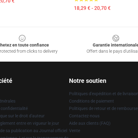
20,70 €
18,29 € - 20,70 €
hetez en toute confiance
Garantie international
otected from clicks to delivery
Offert dans le pays d'utilisa
ciété
Notre soutien
Politiques d'expédition et de livraiso
énérales
Conditions de paiement
 confidentialité
Politiques de retour et de rembours
que sur le droit d'auteur
Contactez-nous
glement entre en vigueur le jour
Aide aux clients (FAQ)
 de sa publication au Journal officiel
Vente