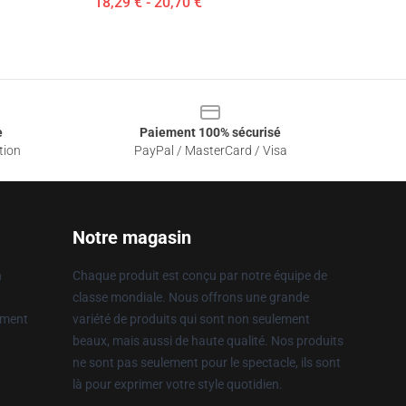
18,29 € - 20,70 €
e
Paiement 100% sécurisé
tion
PayPal / MasterCard / Visa
Notre magasin
n
Chaque produit est conçu par notre équipe de
classe mondiale. Nous offrons une grande
ement
variété de produits qui sont non seulement
beaux, mais aussi de haute qualité. Nos produits
ne sont pas seulement pour le spectacle, ils sont
là pour exprimer votre style quotidien.