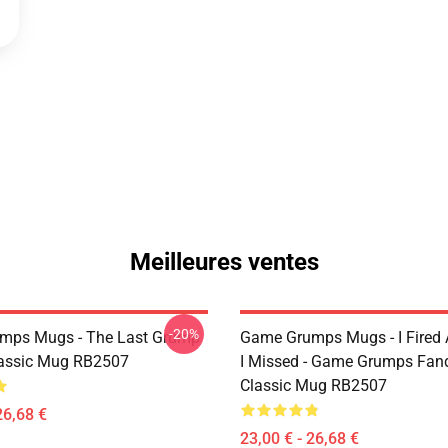
Meilleures ventes
-20%
mps Mugs - The Last Grump
Game Grumps Mugs - I Fired
assic Mug RB2507
I Missed - Game Grumps Fa
Classic Mug RB2507
26,68 €
23,00 € - 26,68 €