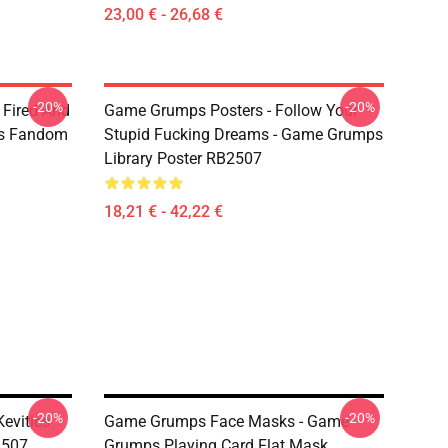
23,00 € - 26,68 €
-20%
-20%
 Fired And
Game Grumps Posters - Follow Your
ps Fandom
Stupid Fucking Dreams - Game Grumps
Library Poster RB2507
18,21 € - 42,22 €
-20%
-20%
evities
Game Grumps Face Masks - Game
2507
Grumps Playing Card Flat Mask