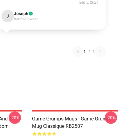
Sep 5, 2024
Joseph
J
Verified owner
1
/
1
-20%
-20%
 And Then
Game Grumps Mugs - Game Grumps
ndom
Mug Classique RB2507