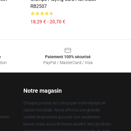
RB2507
18,29 € - 20,70 €
e
Paiement 100% sécurisé
tion
PayPal / MasterCard / Visa
Notre magasin
n
Chaque produit est conçu par notre équipe de
classe mondiale. Nous offrons une grande
ement
variété de produits qui sont non seulement
beaux, mais aussi de haute qualité. Nos produits