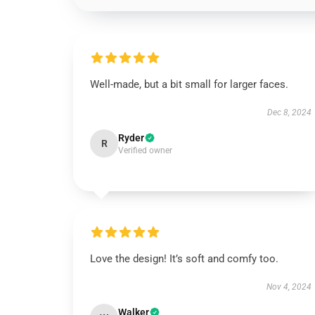
Well-made, but a bit small for larger faces.
Dec 8, 2024
Ryder
R
Verified owner
Love the design! It’s soft and comfy too.
Nov 4, 2024
Walker