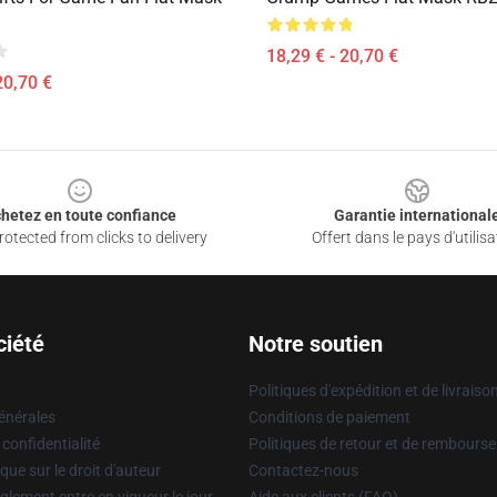
18,29 € - 20,70 €
20,70 €
hetez en toute confiance
Garantie international
otected from clicks to delivery
Offert dans le pays d'utilisa
ciété
Notre soutien
Politiques d'expédition et de livraiso
énérales
Conditions de paiement
 confidentialité
Politiques de retour et de rembours
que sur le droit d'auteur
Contactez-nous