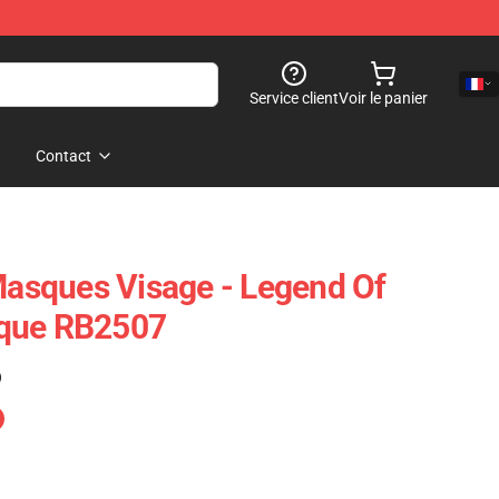
Service client
Voir le panier
Contact
sques Visage - Legend Of
sque RB2507
)