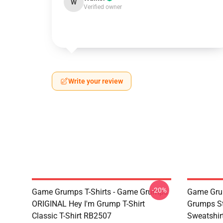
W
Verified owner
Write your review
-20%
Game Grumps T-Shirts - Game Grumps
Game Grum
ORIGINAL Hey I'm Grump T-Shirt
Grumps St
Classic T-Shirt RB2507
Sweatshir