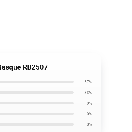
 Masque RB2507
67%
33%
0%
0%
0%