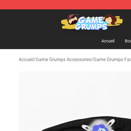
Game Grumps Shop - Official Game Grumps Merchandi
Accueil
Bou
Accueil
/
Game Grumps Accessories
/
Game Grumps Fa