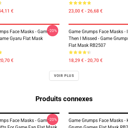
44,11 €
23,00 € - 26,68 €
-20%
mps Face Masks - Game
Game Grumps Face Masks - I
ame Gyaru Flat Mask
Then I Missed - Game Grum
Flat Mask RB2507
20,70 €
18,29 € - 20,70 €
VOIR PLUS
Produits connexes
-20%
mps Face Masks - Game
Game Grumps Face Masks - K
fts For Game Fan Flat Mask
Grump Games Flat Mask RB