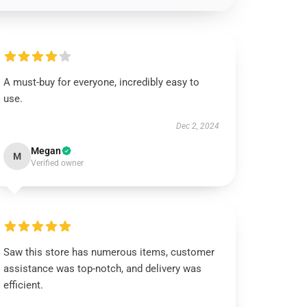
A must-buy for everyone, incredibly easy to
use.
Dec 2, 2024
Megan
M
Verified owner
Saw this store has numerous items, customer
assistance was top-notch, and delivery was
efficient.