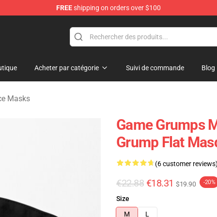
FREE
shipping on orders over $100
se Store
tique
Acheter par catégorie
Suivi de commande
Blog
ce Masks
Game Grumps Ma
Grump Flat Ma
(6 customer reviews
€22.88
€18.31
-20%
$19.90
Size
M
L