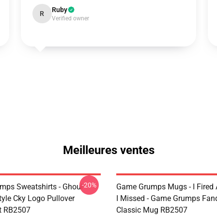
Ruby
R
Verified owner
Meilleures ventes
-20%
ps Sweatshirts - Ghoul
Game Grumps Mugs - I Fired
yle Cky Logo Pullover
I Missed - Game Grumps Fa
t RB2507
Classic Mug RB2507