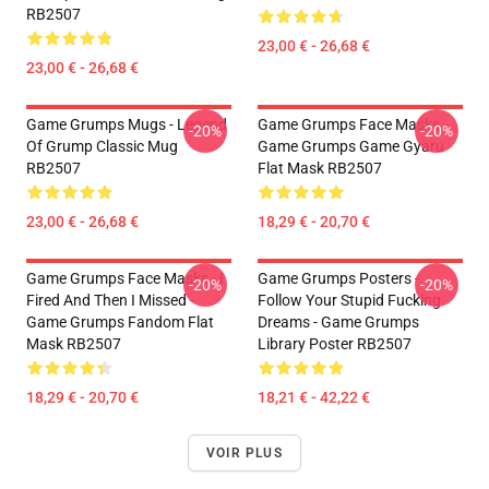
RB2507
23,00 € - 26,68 €
23,00 € - 26,68 €
Game Grumps Mugs - Legend
Game Grumps Face Masks -
-20%
-20%
Of Grump Classic Mug
Game Grumps Game Gyaru
RB2507
Flat Mask RB2507
23,00 € - 26,68 €
18,29 € - 20,70 €
Game Grumps Face Masks - I
Game Grumps Posters -
-20%
-20%
Fired And Then I Missed -
Follow Your Stupid Fucking
Game Grumps Fandom Flat
Dreams - Game Grumps
Mask RB2507
Library Poster RB2507
18,29 € - 20,70 €
18,21 € - 42,22 €
VOIR PLUS