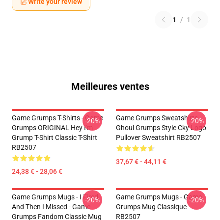
Write your review
1
/
1
Meilleures ventes
Game Grumps T-Shirts - Game
Game Grumps Sweatshirts -
-20%
-20%
Grumps ORIGINAL Hey I'm
Ghoul Grumps Style Cky Logo
Grump T-Shirt Classic T-Shirt
Pullover Sweatshirt RB2507
RB2507
37,67 € - 44,11 €
24,38 € - 28,06 €
Game Grumps Mugs - I Fired
Game Grumps Mugs - Game
-20%
-20%
And Then I Missed - Game
Grumps Mug Classique
Grumps Fandom Classic Mug
RB2507