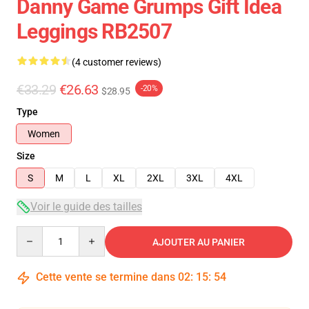
Danny Game Grumps Gift Idea
Leggings RB2507
(4 customer reviews)
€33.29
€26.63
-20%
$28.95
Type
Women
Size
S
M
L
XL
2XL
3XL
4XL
Voir le guide des tailles
Quantity
AJOUTER AU PANIER
Cette vente se termine dans
02
:
15
:
53