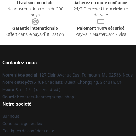
Livraison mondiale
Achetez en toute confiance
Nous livrons dans plus de 200
24/7 Protected from clicks to
pays
delivery
Garantie internationale
Paiement 100% sécurisé
Offert dans le pays d'utilisation
PayPal / MasterCard / Visa
Contactez-nous
Notre siège social
: 127 Elain Avenue East Falmouth, Ma 02536, Nous
Notre entrepôt
36, rue Chadianzi Ouest, Chongqing, Sichuan, CN
Heure
: 9h – 17h (lu – vendredi)
Courriel
: contact@gamegrumps.shop
Notre société
Sur nous
Conditions générales
Politiques de confidentialité