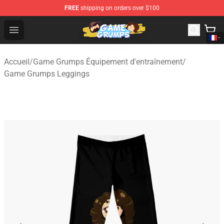
FREE
shipping on orders over $100
Game Grumps Shop - Official Game Grumps Merchandise
Open menu
Accueil
/
Game Grumps Équipement d'entraînement
/
Game Grumps Leggings