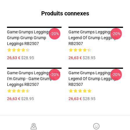
Produits connexes
Game Grumps Leggings -
Game Grumps Leggings -
-20%
-20%
Grump Grump Grump
Legend Of Grump Leggings
Leggings RB2507
RB2507
26,63 €
$28.95
26,63 €
$28.95
Game Grumps Leggings - Hey
Game Grumps Leggings -
-20%
-20%
I'm Grump - Game Grumps
Legend Of Grump Leggings
Leggings RB2507
RB2507
26,63 €
$28.95
26,63 €
$28.95
Footer