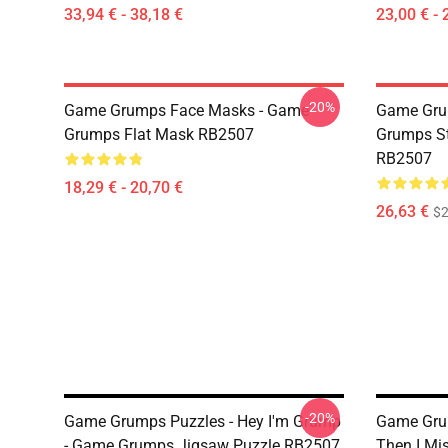
33,94 € - 38,18 €
23,00 € - 
-20%
Game Grumps Face Masks - Game
Game Gru
Grumps Flat Mask RB2507
Grumps St
RB2507
18,29 € - 20,70 €
26,63 €
$2
-20%
Game Grumps Puzzles - Hey I'm Grump
Game Grum
- Game Grumps Jigsaw Puzzle RB2507
Then I M