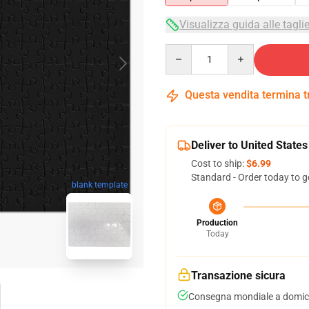
Visualizza guida alle tagli
Quantity
Questa vendita termina 
Deliver to United States
Cost to ship:
$6.99
Standard - Order today to g
blank template
Production
Today
Transazione sicura
Consegna mondiale a domici