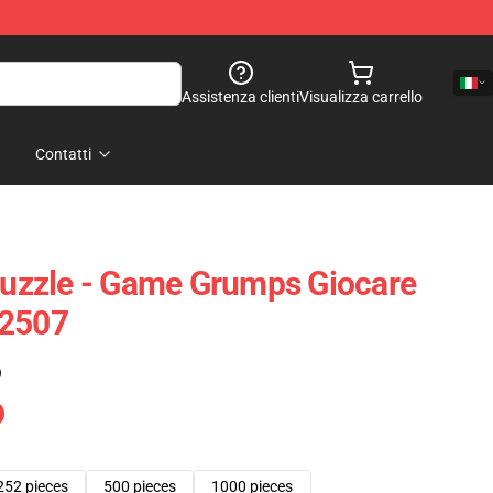
Assistenza clienti
Visualizza carrello
Contatti
zzle - Game Grumps Giocare
B2507
)
252 pieces
500 pieces
1000 pieces