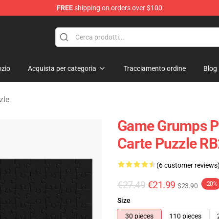
FREE
shipping on orders over $100
se Store
zio
Acquista per categoria
Tracciamento ordine
Blog
zle
Game Grumps Pu
Carte Puzzle R
(6 customer reviews
€27.49
€21.99
-20%
$23.90
Size
30 pieces
110 pieces