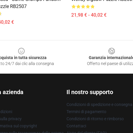
uzzle RB2507
21,98 € - 40,02 €
40,02 €
cquista in tutta sicurezza
Garanzia internazional
to 24/7 dai clic alla consegna
Offerto nel paese di utiliz
a azienda
Il nostro supporto
Condizioni di spedizione e consegna
dizioni
Termini di pagamento
ulla privacy
Condizioni di ritorno e rimborso
mativa sul copyright
Contattaci