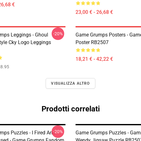
26,68 €
23,00 € - 26,68 €
-20%
mps Leggings - Ghoul
Game Grumps Posters - Gam
yle Cky Logo Leggings
Poster RB2507
18,21 € - 42,22 €
8.95
VISUALIZZA ALTRO
Prodotti correlati
-20%
ps Puzzles - I Fired And
Game Grumps Puzzles - Ga
issed - Game Grumps Fandom
Wendy Jigsaw Puzzle RB250