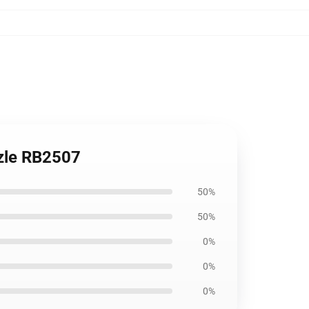
zle RB2507
50%
50%
0%
0%
0%