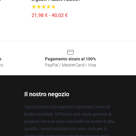
21,98 € - 40,02 €
e
Pagamento sicuro al 100%
zo
PayPal / MasterCard / Visa
Il nostro negozio
Ogni prodotto è progettato dal nostro team di
livello mondiale. Offriamo una vasta gamma di
prodotti che non sono solo belli ma anche di alta
qualità. I nostri prodotti non sono solo per lo