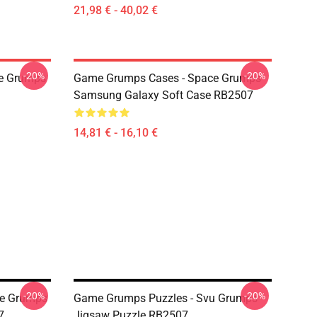
21,98 € - 40,02 €
-20%
-20%
e Grumps
Game Grumps Cases - Space Grumps
Samsung Galaxy Soft Case RB2507
14,81 € - 16,10 €
-20%
-20%
me Grumps
Game Grumps Puzzles - Svu Grumps
7
Jigsaw Puzzle RB2507