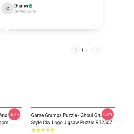
Charles
C
Verified owner
1
/
1
-20%
-20%
 And Then
Game Grumps Puzzle - Ghoul Grumps
ndom
Style Cky Logo Jigsaw Puzzle RB2507