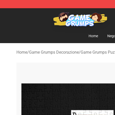
Game Grumps Shop - Official Game Grumps Merchandi
Home
Nego
Home
/
Game Grumps Decorazione
/
Game Grumps Puz