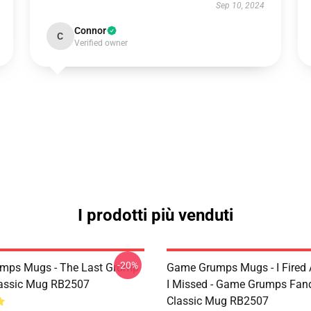
Sep 10, 2024
Connor
C
Verified owner
I prodotti più venduti
-20%
mps Mugs - The Last Grump
Game Grumps Mugs - I Fired
assic Mug RB2507
I Missed - Game Grumps Fa
Classic Mug RB2507