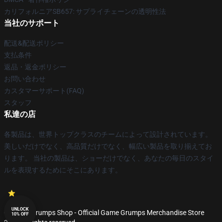
カリフォルニアSB657: サプライチェーンの透明性法
当社のサポート
配送&配送ポリシー
支払条件
返品・返金ポリシー
お問い合わせ
カスタマーサポート(FAQ)
スタッフ
私達の店
各製品は、世界トップクラスのチームによって設計されています。
美しいだけでなく、高品質だけでなく、幅広い製品を取り揃えてお
ります。 当社の製品は、ショーだけでなく、あなたの毎日のスタイ
ルを表現するためにそこにあります。
UNLOCK
© Game Grumps Shop - Official Game Grumps Merchandise Store
10% OFF