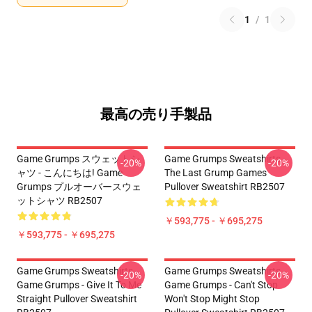
1
/
1
最高の売り手製品
Game Grumps スウェットシ
Game Grumps Sweatshirts -
-20%
-20%
ャツ - こんにちは! Game
The Last Grump Games
Grumps プルオーバースウェ
Pullover Sweatshirt RB2507
ットシャツ RB2507
￥593,775 - ￥695,275
￥593,775 - ￥695,275
Game Grumps Sweatshirts -
Game Grumps Sweatshirts -
-20%
-20%
Game Grumps - Give It To Me
Game Grumps - Can't Stop
Straight Pullover Sweatshirt
Won't Stop Might Stop