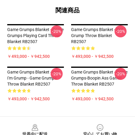
関連商品
Game Grumps Blanket - Game
Game Grumps Blanket - Not
-20%
-20%
Grumps Playing Card Throw
Grump Throw Blanket
Blanket RB2507
RB2507
￥493,000 - ￥942,500
￥493,000 - ￥942,500
Game Grumps Blanket - Hey
Game Grumps Blanket - Game
-20%
-20%
I'm Grump - Game Grumps
Grumps-Boopin Ass Game!
Throw Blanket RB2507
Throw Blanket RB2507
￥493,000 - ￥942,500
￥493,000 - ￥942,500
Footer
世界中に配送
安心してお買い物