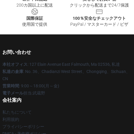
200カ国以上に配送
クリックから配送まで24/7保護
国際保証
100％安全なチェックアウト
使用国で提供
PayPal / マスターカード / ビザ
お問い合わせ
本社オフィス
: 127 Elain Avenue East Falmouth, Ma 02536, 私達
私達の倉庫
: No. 36、Chadianzi West Street、Chongqing、Sichuan、
CN
営業時間
: 9:00～18:00(月～金)
電子メール
担当:武蔵野
会社案内
私たちについて
利用規約
プライバシーポリシー
DMCA - 著作権ポリシー