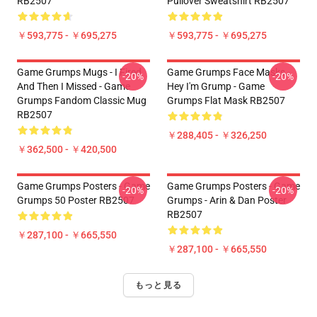
RB2507
Pullover Sweatshirt RB2507
￥593,775 - ￥695,275
￥593,775 - ￥695,275
Game Grumps Mugs - I Fired
Game Grumps Face Masks -
-20%
-20%
And Then I Missed - Game
Hey I'm Grump - Game
Grumps Fandom Classic Mug
Grumps Flat Mask RB2507
RB2507
￥288,405 - ￥326,250
￥362,500 - ￥420,500
Game Grumps Posters - Game
Game Grumps Posters - Game
-20%
-20%
Grumps 50 Poster RB2507
Grumps - Arin & Dan Poster
RB2507
￥287,100 - ￥665,550
￥287,100 - ￥665,550
もっと見る