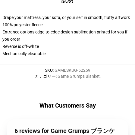
説明
Drape your mattress, your sofa, or your self in smooth, fluffy artwork
100% polyester fleece
Entrance options edge-to-edge design sublimation printed for you if
you order
Reverse is off-white
Mechanically cleanable
SKU
:
GAMESKUG-52259
カテゴリー
:
Game Grumps Blanket
,
What Customers Say
6 reviews for Game Grumps ブランケ