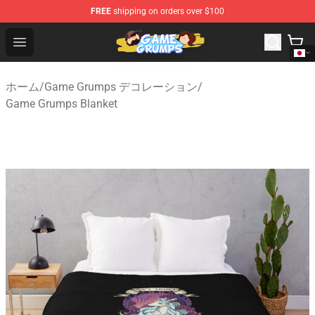
FREE
shipping on orders over $100
Game Grumps Shop - Official Game Grumps Merchandise
Open menu
ホーム
/
Game Grumps デコレーション
/
Game Grumps Blanket