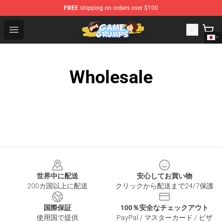
FREE
shipping on orders over $100
Game Grumps Shop - Official Game Grumps Merchandise
Open menu
Wholesale
Footer
世界中に配送
安心してお買い物
200カ国以上に配送
クリックから配送まで24/7保護
国際保証
100％安全なチェックアウト
使用国で提供
PayPal / マスターカード / ビザ