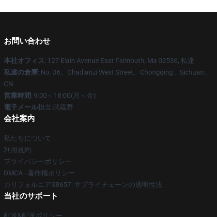
お問い合わせ
本社オフィス
: 127 Elain Avenue East Falmouth, Ma 02536, 私達
私達の倉庫
: No. 36、Chadianzi West Street、Chongqing、Sichuan、
CN
営業時間
: 9:00～18:00(月～金)
電子メール
担当:武蔵野
会社案内
私たちについて
利用規約
プライバシーポリシー
DMCA - 著作権ポリシー
カリフォルニアSB657: サプライチェーンの透明性法
当社のサポート
配送&配送ポリシー