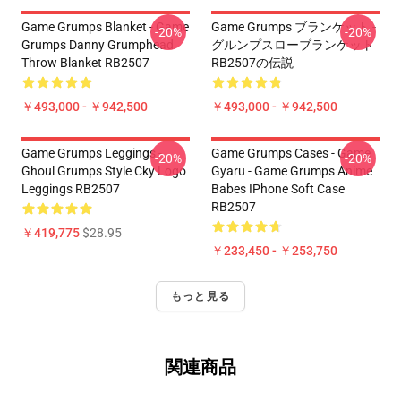
Game Grumps Blanket - Game
Game Grumps ブランケット -
-20%
-20%
Grumps Danny Grumphead
グルンプスローブランケット
Throw Blanket RB2507
RB2507の伝説
￥493,000 - ￥942,500
￥493,000 - ￥942,500
Game Grumps Leggings -
Game Grumps Cases - Game
-20%
-20%
Ghoul Grumps Style Cky Logo
Gyaru - Game Grumps Anime
Leggings RB2507
Babes IPhone Soft Case
RB2507
￥419,775
$28.95
￥233,450 - ￥253,750
もっと見る
関連商品