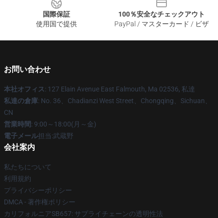
国際保証
100％安全なチェックアウト
使用国で提供
PayPal / マスターカード / ビザ
お問い合わせ
本社オフィス
: 127 Elain Avenue East Falmouth, Ma 02536, 私達
私達の倉庫
: No. 36、Chadianzi West Street、Chongqing、Sichuan、
CN
営業時間
: 9:00～18:00(月～金)
電子メール
担当:武蔵野
会社案内
私たちについて
利用規約
プライバシーポリシー
DMCA - 著作権ポリシー
カリフォルニアSB657: サプライチェーンの透明性法