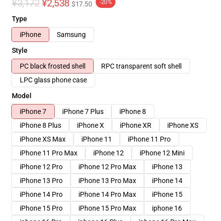
¥3,172
¥2,538
-20%
$17.50
Type
iPhone
Samsung
Style
PC black frosted shell
RPC transparent soft shell
LPC glass phone case
Model
iPhone 7
iPhone 7 Plus
iPhone 8
iPhone 8 Plus
iPhone X
iPhone XR
iPhone XS
iPhone XS Max
iPhone 11
iPhone 11 Pro
iPhone 11 Pro Max
iPhone 12
iPhone 12 Mini
iPhone 12 Pro
iPhone 12 Pro Max
iPhone 13
iPhone 13 Pro
iPhone 13 Pro Max
iPhone 14
iPhone 14 Pro
iPhone 14 Pro Max
iPhone 15
iPhone 15 Pro
iPhone 15 Pro Max
iphone 16