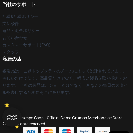
当社のサポート
配送&配送ポリシー
支払条件
返品・返金ポリシー
お問い合わせ
カスタマーサポート(FAQ)
スタッフ
私達の店
各製品は、世界トップクラスのチームによって設計されています。
美しいだけでなく、高品質だけでなく、幅広い製品を取り揃えてお
ります。 当社の製品は、ショーだけでなく、あなたの毎日のスタイ
ルを表現するためにそこにあります。
UNLOCK
© Game Grumps Shop - Official Game Grumps Merchandise Store
10% OFF
2026 all rights reserved