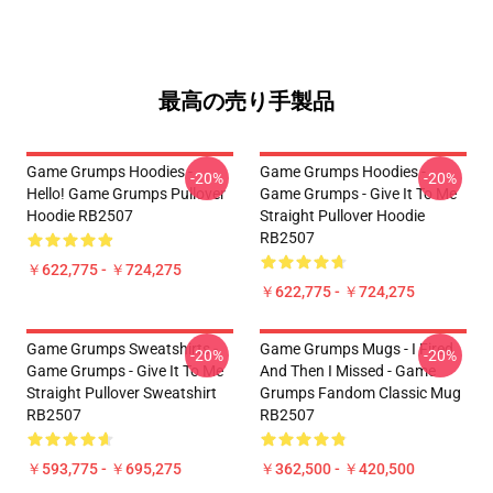
最高の売り手製品
Game Grumps Hoodies -
Game Grumps Hoodies -
-20%
-20%
Hello! Game Grumps Pullover
Game Grumps - Give It To Me
Hoodie RB2507
Straight Pullover Hoodie
RB2507
￥622,775 - ￥724,275
￥622,775 - ￥724,275
Game Grumps Sweatshirts -
Game Grumps Mugs - I Fired
-20%
-20%
Game Grumps - Give It To Me
And Then I Missed - Game
Straight Pullover Sweatshirt
Grumps Fandom Classic Mug
RB2507
RB2507
￥593,775 - ￥695,275
￥362,500 - ￥420,500