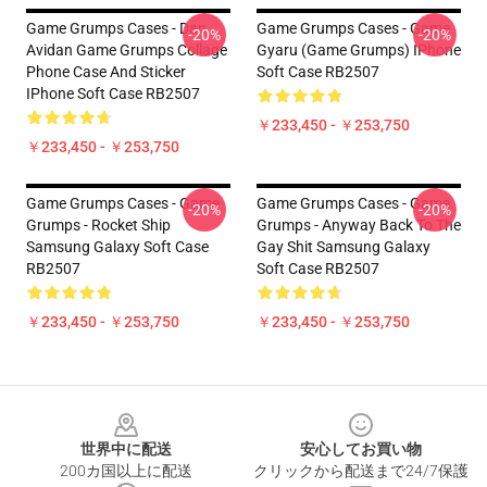
Game Grumps Cases - Dan
Game Grumps Cases - Game
-20%
-20%
Avidan Game Grumps Collage
Gyaru (Game Grumps) IPhone
Phone Case And Sticker
Soft Case RB2507
IPhone Soft Case RB2507
￥233,450 - ￥253,750
￥233,450 - ￥253,750
Game Grumps Cases - Game
Game Grumps Cases - Game
-20%
-20%
Grumps - Rocket Ship
Grumps - Anyway Back To The
Samsung Galaxy Soft Case
Gay Shit Samsung Galaxy
RB2507
Soft Case RB2507
￥233,450 - ￥253,750
￥233,450 - ￥253,750
Footer
世界中に配送
安心してお買い物
200カ国以上に配送
クリックから配送まで24/7保護