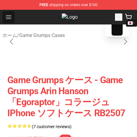
FREE
shipping on orders over $100
blank template
Open menu
Game Grumps Shop - Official Gam
ホーム
/
Game Grumps Cases
Game Grumps ケース - Game
Grumps Arin Hanson
「Egoraptor」コラージュ
IPhone ソフトケース RB2507
(7 customer reviews)