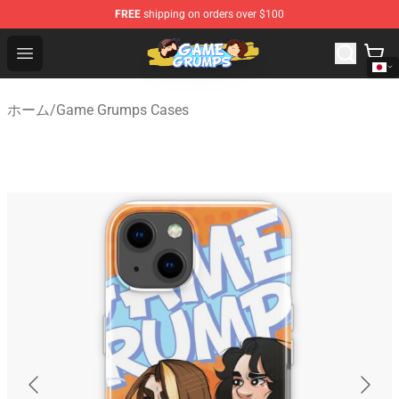
FREE
shipping on orders over $100
Game Grumps Shop - Official Game Grumps Merchandise
Open menu
ホーム
/
Game Grumps Cases