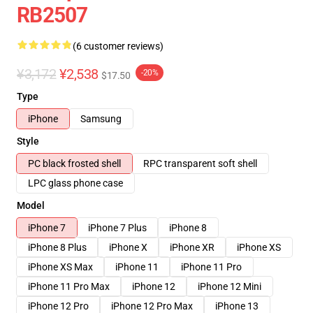
RB2507
(6 customer reviews)
¥3,172
¥2,538
-20%
$17.50
Type
iPhone
Samsung
Style
PC black frosted shell
RPC transparent soft shell
LPC glass phone case
Model
iPhone 7
iPhone 7 Plus
iPhone 8
iPhone 8 Plus
iPhone X
iPhone XR
iPhone XS
iPhone XS Max
iPhone 11
iPhone 11 Pro
iPhone 11 Pro Max
iPhone 12
iPhone 12 Mini
iPhone 12 Pro
iPhone 12 Pro Max
iPhone 13