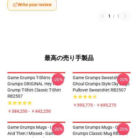
Write your review
1
/
1
最高の売り手製品
Game Grumps T-Shirts - Game
Game Grumps Sweatshirts -
-20%
-20%
Grumps ORIGINAL Hey I'm
Ghoul Grumps Style Cky Logo
Grump T-Shirt Classic T-Shirt
Pullover Sweatshirt RB2507
RB2507
￥593,775 - ￥695,275
￥384,250 - ￥442,250
Game Grumps Mugs - I Fired
Game Grumps Mugs - Game
-20%
-20%
And Then I Missed - Game
Grumps Classic Mug RB2507