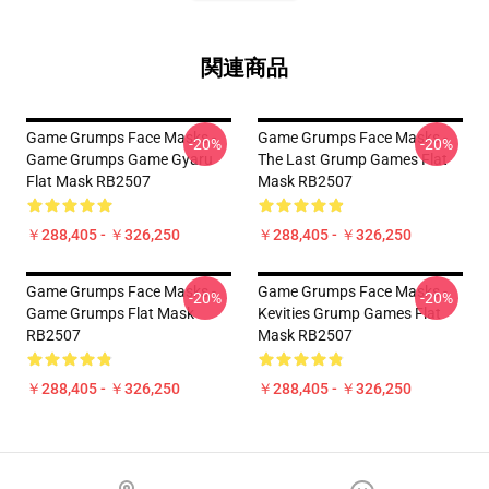
関連商品
Game Grumps Face Masks -
Game Grumps Face Masks -
-20%
-20%
Game Grumps Game Gyaru
The Last Grump Games Flat
Flat Mask RB2507
Mask RB2507
￥288,405 - ￥326,250
￥288,405 - ￥326,250
Game Grumps Face Masks -
Game Grumps Face Masks -
-20%
-20%
Game Grumps Flat Mask
Kevities Grump Games Flat
RB2507
Mask RB2507
￥288,405 - ￥326,250
￥288,405 - ￥326,250
Footer