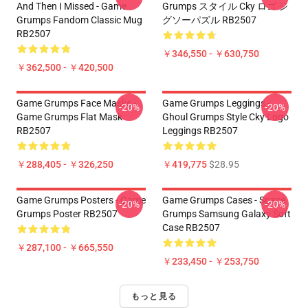
And Then I Missed - Game
Grumps スタイル Cky ロゴ ジ
Grumps Fandom Classic Mug
グソーパズル RB2507
RB2507
￥346,550 - ￥630,750
￥362,500 - ￥420,500
Game Grumps Face Masks -
Game Grumps Leggings -
-20%
-20%
Game Grumps Flat Mask
Ghoul Grumps Style Cky Logo
RB2507
Leggings RB2507
￥288,405 - ￥326,250
￥419,775
$28.95
Game Grumps Posters - Game
Game Grumps Cases - Space
-20%
-20%
Grumps Poster RB2507
Grumps Samsung Galaxy Soft
Case RB2507
￥287,100 - ￥665,550
￥233,450 - ￥253,750
もっと見る