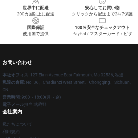
世界中に配送
安心してお買い物
200カ国以上に配送
クリックから配送まで24/7保護
国際保証
100％安全なチェックアウト
使用国で提供
PayPal / マスターカード / ビザ
お問い合わせ
本社オフィス
: 127 Elain Avenue East Falmouth, Ma 02536, 私達
私達の倉庫
: No. 36、Chadianzi West Street、Chongqing、Sichuan、
CN
営業時間
: 9:00～18:00(月～金)
電子メール
担当:武蔵野
会社案内
私たちについて
利用規約