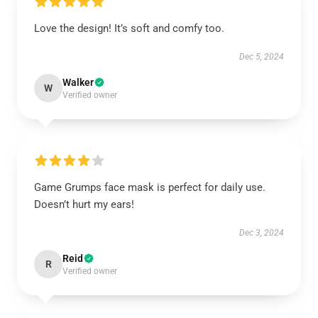
Love the design! It’s soft and comfy too.
Dec 5, 2024
Walker
W
Verified owner
Game Grumps face mask is perfect for daily use.
Doesn’t hurt my ears!
Dec 3, 2024
Reid
R
Verified owner