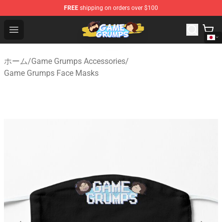
FREE
shipping on orders over $100
Game Grumps Shop - Official Game Grumps Merchandise
Open menu
ホーム
/
Game Grumps Accessories
/
Game Grumps Face Masks