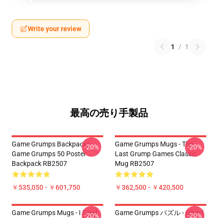
Write your review
1
/
1
最高の売り手製品
Game Grumps Backpacks -
Game Grumps Mugs - The
-20%
-20%
Game Grumps 50 Poster
Last Grump Games Classic
Backpack RB2507
Mug RB2507
￥535,050 - ￥601,750
￥362,500 - ￥420,500
Game Grumps Mugs - I Fired
Game Grumps パズル - Ghoul
-20%
-20%