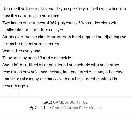
Non-medical face masks enable you specific your self even when you
possibly can't present your face
Two layers of sentimental 95% polyester / 5% spandex cloth with
sublimation print on the skin layer
Sturdy over-the-ear elastic straps with bead toggles for adjusting the
straps for a comfortable match
Wash after every use
To be used by ages 13 and older solely
Shouldn't be utilized by or positioned on anybody who has bother
respiration or who's unconscious, incapacitated or in any other case
unable to take away the masks with out help, together with kids
beneath age 3
SKU
:
GAMESKUG-37182
カテゴリー
:
Game Grumps Face Masks
,