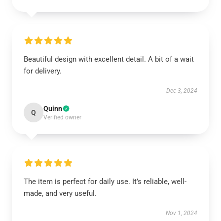
Beautiful design with excellent detail. A bit of a wait
for delivery.
Dec 3, 2024
Quinn
Q
Verified owner
The item is perfect for daily use. It’s reliable, well-
made, and very useful.
Nov 1, 2024