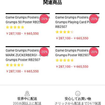
関連商品
Game Grumps Posters - Game
Game Grumps Posters - Game
-20%
-20%
Grumps 50 Poster RB2507
Grumps Playing Card Poster
RB2507
￥287,100 - ￥665,550
￥287,100 - ￥665,550
Game Grumps Posters -
Game Grumps Posters - Neon
-20%
-20%
MARK ZUCKERBERG! - Game
Grumps Poster RB2507
Grumps Poster RB2507
￥287,100 - ￥665,550
￥287,100 - ￥665,550
Footer
世界中に配送
安心してお買い物
200カ国以上に配送
クリックから配送まで24/7保護