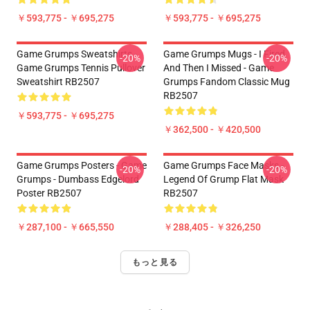
￥593,775 - ￥695,275
￥593,775 - ￥695,275
Game Grumps Sweatshirts -
Game Grumps Mugs - I Fired
-20%
-20%
Game Grumps Tennis Pullover
And Then I Missed - Game
Sweatshirt RB2507
Grumps Fandom Classic Mug
RB2507
￥593,775 - ￥695,275
￥362,500 - ￥420,500
Game Grumps Posters - Game
Game Grumps Face Masks -
-20%
-20%
Grumps - Dumbass Edgelord
Legend Of Grump Flat Mask
Poster RB2507
RB2507
￥287,100 - ￥665,550
￥288,405 - ￥326,250
もっと見る