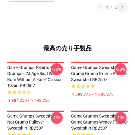
1
/
2
最高の売り手製品
Game Grumps T-Shirts - Game
Game Grumps Sweatshirts -
-20%
-20%
Grumps - "At Age Six, I Was
Grump Grump Grump Pullover
Born Without A Face" Classic
Sweatshirt RB2507
T-Shirt RB2507
￥593,775 - ￥695,275
￥384,250 - ￥442,250
Game Grumps Sweatshirts -
Game Grumps Sweatshirts -
-20%
-20%
Not Grump Pullover
Game Grumps Wendy Pullover
Sweatshirt RB2507
Sweatshirt RB2507