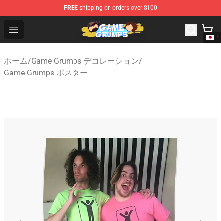
FREE
shipping on orders over $100
Game Grumps Shop - Official Game Grumps Merchandise
Open menu
ホーム
/
Game Grumps デコレーション
/
Game Grumps ポスター