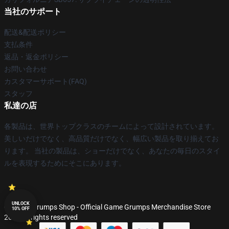
当社のサポート
配送&配送ポリシー
支払条件
返品・返金ポリシー
お問い合わせ
カスタマーサポート(FAQ)
スタッフ
私達の店
各製品は、世界トップクラスのチームによって設計されています。
美しいだけでなく、高品質だけでなく、幅広い製品を取り揃えてお
ります。 当社の製品は、ショーだけでなく、あなたの毎日のスタイ
ルを表現するためにそこにあります。
UNLOCK
© Game Grumps Shop - Official Game Grumps Merchandise Store
10% OFF
2026 all rights reserved