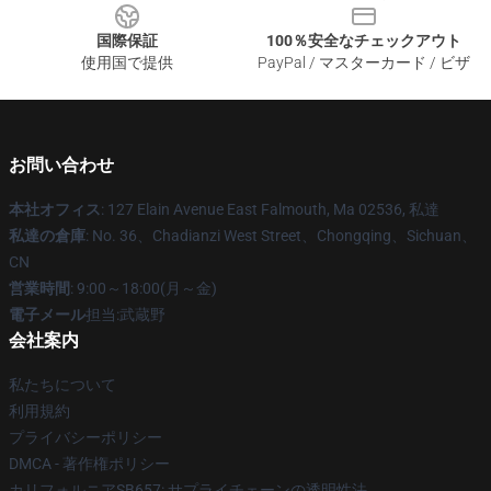
国際保証
100％安全なチェックアウト
使用国で提供
PayPal / マスターカード / ビザ
お問い合わせ
本社オフィス
: 127 Elain Avenue East Falmouth, Ma 02536, 私達
私達の倉庫
: No. 36、Chadianzi West Street、Chongqing、Sichuan、
CN
営業時間
: 9:00～18:00(月～金)
電子メール
担当:武蔵野
会社案内
私たちについて
利用規約
プライバシーポリシー
DMCA - 著作権ポリシー
カリフォルニアSB657: サプライチェーンの透明性法