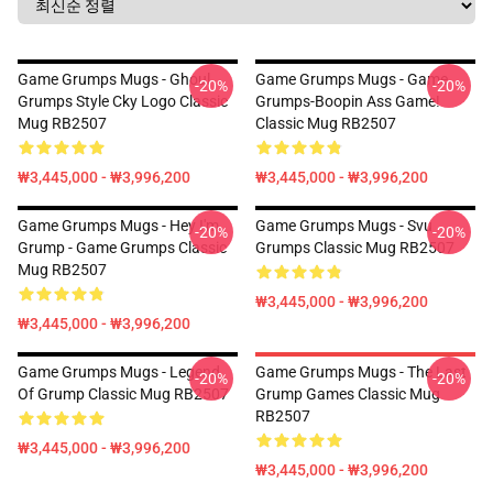
Game Grumps Mugs - Ghoul
Game Grumps Mugs - Game
-20%
-20%
Grumps Style Cky Logo Classic
Grumps-Boopin Ass Game!
Mug RB2507
Classic Mug RB2507
₩3,445,000 - ₩3,996,200
₩3,445,000 - ₩3,996,200
Game Grumps Mugs - Hey I'm
Game Grumps Mugs - Svu
-20%
-20%
Grump - Game Grumps Classic
Grumps Classic Mug RB2507
Mug RB2507
₩3,445,000 - ₩3,996,200
₩3,445,000 - ₩3,996,200
Game Grumps Mugs - Legend
Game Grumps Mugs - The Last
-20%
-20%
Of Grump Classic Mug RB2507
Grump Games Classic Mug
RB2507
₩3,445,000 - ₩3,996,200
₩3,445,000 - ₩3,996,200