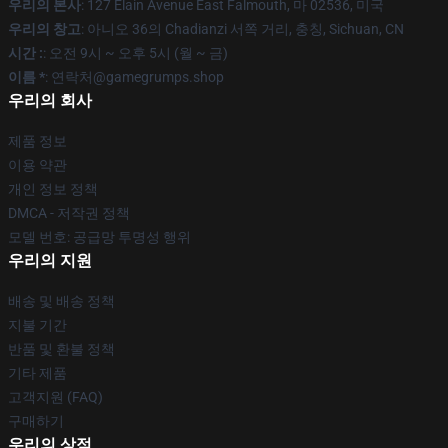
우리의 본사
: 127 Elain Avenue East Falmouth, 마 02536, 미국
우리의 창고
: 아니오 36의 Chadianzi 서쪽 거리, 충칭, Sichuan, CN
시간 :
: 오전 9시 ~ 오후 5시 (월 ~ 금)
이름 *
: 연락처@gamegrumps.shop
우리의 회사
제품 정보
이용 약관
개인 정보 정책
DMCA - 저작권 정책
모델 번호: 공급망 투명성 행위
우리의 지원
배송 및 배송 정책
지불 기간
반품 및 환불 정책
기타 제품
고객지원 (FAQ)
구매하기
우리의 상점