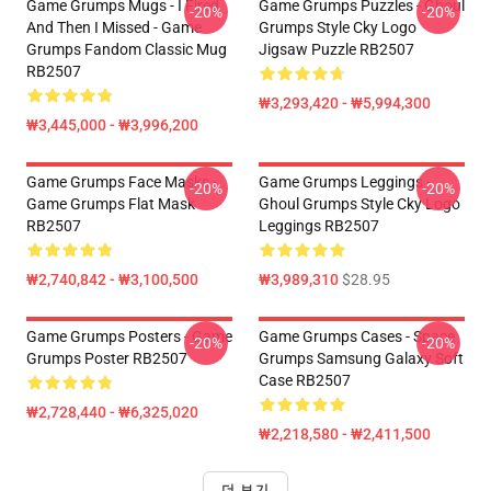
Game Grumps Mugs - I Fired
Game Grumps Puzzles - Ghoul
-20%
-20%
And Then I Missed - Game
Grumps Style Cky Logo
Grumps Fandom Classic Mug
Jigsaw Puzzle RB2507
RB2507
₩3,293,420 - ₩5,994,300
₩3,445,000 - ₩3,996,200
Game Grumps Face Masks -
Game Grumps Leggings -
-20%
-20%
Game Grumps Flat Mask
Ghoul Grumps Style Cky Logo
RB2507
Leggings RB2507
₩2,740,842 - ₩3,100,500
₩3,989,310
$28.95
Game Grumps Posters - Game
Game Grumps Cases - Space
-20%
-20%
Grumps Poster RB2507
Grumps Samsung Galaxy Soft
Case RB2507
₩2,728,440 - ₩6,325,020
₩2,218,580 - ₩2,411,500
더 보기