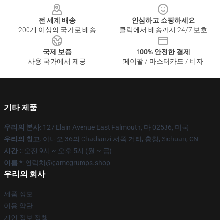
전 세계 배송
안심하고 쇼핑하세요
200개 이상의 국가로 배송
클릭에서 배송까지 24/7 보호
국제 보증
100% 안전한 결제
사용 국가에서 제공
페이팔 / 마스터카드 / 비자
기타 제품
우리의 본사
: 127 Elain Avenue East Falmouth, 마 02536, 미국
우리의 창고
: 아니오 36의 Chadianzi 서쪽 거리, 충칭, Sichuan, CN
시간 :
: 오전 9시 ~ 오후 5시 (월 ~ 금)
이름 *
: 연락처@gamegrumps.shop
우리의 회사
제품 정보
이용 약관
개인 정보 정책