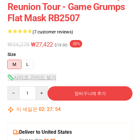
Reunion Tour - Game Grumps
Flat Mask RB2507
(7 customer reviews)
₩34,278
₩27,422
-20%
$19.90
Size
M
L
사이즈 가이드 보기
Quantity
장바구니에 추가
이 세일은
02
:
27
:
53
Deliver to United States