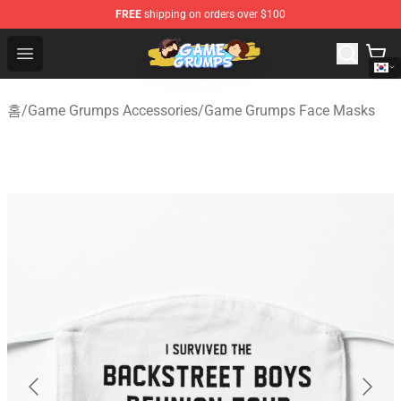
FREE
shipping on orders over $100
Game Grumps Shop - Official Game Grumps Merchandise
Open menu
홈
/
Game Grumps Accessories
/
Game Grumps Face Masks