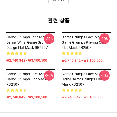
관련 상품
Game Grumps Face Masks -
Game Grumps Face Masks -
-20%
-20%
Danny Wins! Game Grumps
Game Grumps Playing Card
Design Flat Mask RB2507
Flat Mask RB2507
₩2,740,842 - ₩3,100,500
₩2,740,842 - ₩3,100,500
Game Grumps Face Masks -
Game Grumps Face Masks -
-20%
-20%
Game Grumps Flat Mask
Hello! Game Grumps Flat
RB2507
Mask RB2507
₩2,740,842 - ₩3,100,500
₩2,740,842 - ₩3,100,500
Footer