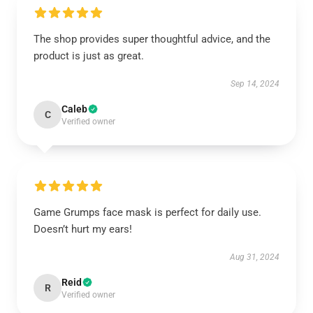
The shop provides super thoughtful advice, and the
product is just as great.
Sep 14, 2024
Caleb
C
Verified owner
Game Grumps face mask is perfect for daily use.
Doesn’t hurt my ears!
Aug 31, 2024
Reid
R
Verified owner