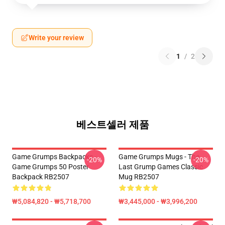
Write your review
1
/
2
베스트셀러 제품
Game Grumps Backpacks -
Game Grumps Mugs - The
-20%
-20%
Game Grumps 50 Poster
Last Grump Games Classic
Backpack RB2507
Mug RB2507
₩5,084,820 - ₩5,718,700
₩3,445,000 - ₩3,996,200