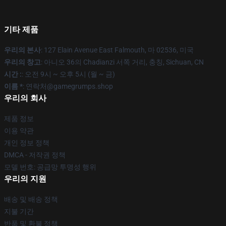
기타 제품
우리의 본사
: 127 Elain Avenue East Falmouth, 마 02536, 미국
우리의 창고
: 아니오 36의 Chadianzi 서쪽 거리, 충칭, Sichuan, CN
시간 :
: 오전 9시 ~ 오후 5시 (월 ~ 금)
이름 *
: 연락처@gamegrumps.shop
우리의 회사
제품 정보
이용 약관
개인 정보 정책
DMCA - 저작권 정책
모델 번호: 공급망 투명성 행위
우리의 지원
배송 및 배송 정책
지불 기간
반품 및 환불 정책