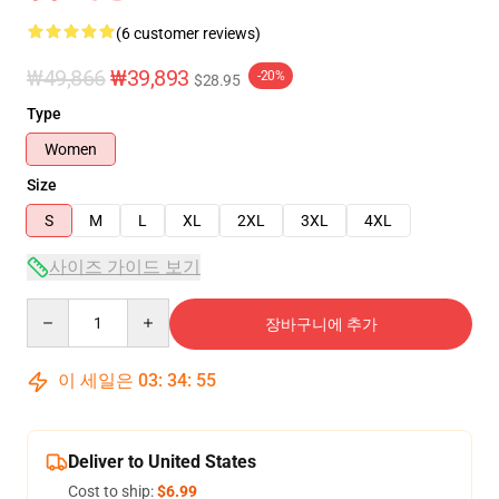
(6 customer reviews)
₩49,866
₩39,893
-20%
$28.95
Type
Women
Size
S
M
L
XL
2XL
3XL
4XL
사이즈 가이드 보기
Quantity
장바구니에 추가
이 세일은
03
:
34
:
54
Deliver to United States
Cost to ship:
$6.99