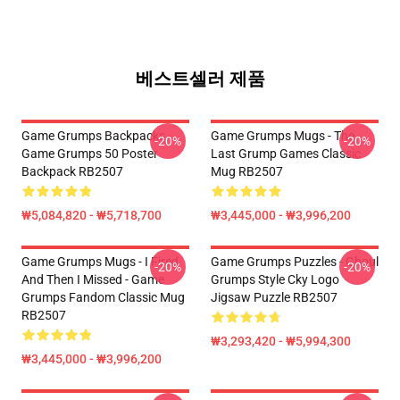
베스트셀러 제품
Game Grumps Backpacks -
Game Grumps Mugs - The
-20%
-20%
Game Grumps 50 Poster
Last Grump Games Classic
Backpack RB2507
Mug RB2507
₩5,084,820 - ₩5,718,700
₩3,445,000 - ₩3,996,200
Game Grumps Mugs - I Fired
Game Grumps Puzzles - Ghoul
-20%
-20%
And Then I Missed - Game
Grumps Style Cky Logo
Grumps Fandom Classic Mug
Jigsaw Puzzle RB2507
RB2507
₩3,293,420 - ₩5,994,300
₩3,445,000 - ₩3,996,200