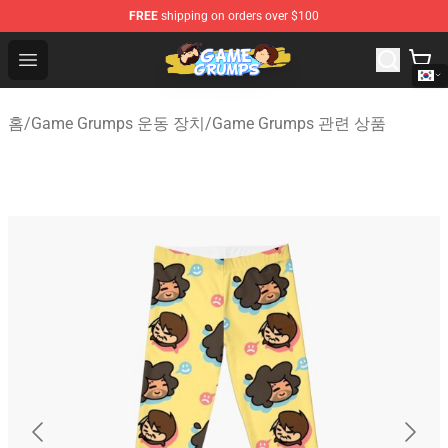
FREE
shipping on orders over $100
Game Grumps Shop - Official Game Grumps Merchandise
Open menu
홈
/
Game Grumps 운동 장치
/
Game Grumps 관련 상품