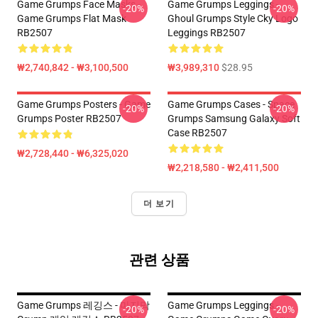
Game Grumps Face Masks -
Game Grumps Leggings -
-20%
-20%
Game Grumps Flat Mask
Ghoul Grumps Style Cky Logo
RB2507
Leggings RB2507
₩2,740,842 - ₩3,100,500
₩3,989,310
$28.95
Game Grumps Posters - Game
Game Grumps Cases - Space
-20%
-20%
Grumps Poster RB2507
Grumps Samsung Galaxy Soft
Case RB2507
₩2,728,440 - ₩6,325,020
₩2,218,580 - ₩2,411,500
더 보기
관련 상품
Game Grumps 레깅스 - 마지막
Game Grumps Leggings -
-20%
-20%