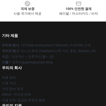
국제 보증
100% 안전한 결제
사용 국가에서 제공
페이팔 / 마스터카드 / 비자
기타 제품
우리의 본사
: 127 Elain Avenue East Falmouth, 마 02536, 미국
우리의 창고
: 아니오 36의 Chadianzi 서쪽 거리, 충칭, Sichuan, CN
시간 :
: 오전 9시 ~ 오후 5시 (월 ~ 금)
이름 *
: 연락처@gamegrumps.shop
우리의 회사
제품 정보
이용 약관
개인 정보 정책
DMCA - 저작권 정책
모델 번호: 공급망 투명성 행위
우리의 지원