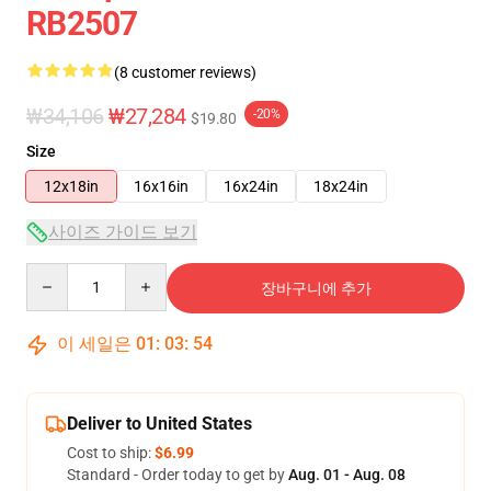
RB2507
(8 customer reviews)
₩34,106
₩27,284
-20%
$19.80
Size
12x18in
16x16in
16x24in
18x24in
사이즈 가이드 보기
Quantity
장바구니에 추가
이 세일은
01
:
03
:
54
Deliver to United States
Cost to ship:
$6.99
Standard - Order today to get by
Aug. 01 - Aug. 08