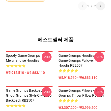
1
/
2
베스트셀러 제품
Spoofy Game Grumps
Game Grumps Hoodies -
-20%
-20%
Merchandise Hoodies
Game Grumps Pullover
Hoodie RB2507
₩5,918,510 - ₩6,883,110
₩5,918,510 - ₩6,883,110
Game Grumps Backpacks -
Game Grumps Pillows - Game
-20%
-20%
Ghoul Grumps Style Cky Logo
Grumps Throw Pillow RB2507
Backpack RB2507
₩3,307,200 - ₩3,996,200