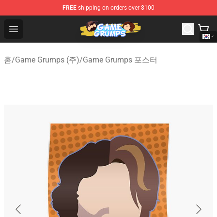
FREE
shipping on orders over $100
Game Grumps Shop - Official Game Grumps Merchandise
Open menu
홈
/
Game Grumps (주)
/
Game Grumps 포스터