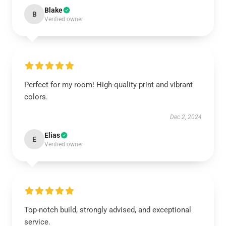
Blake
B
Verified owner
Perfect for my room! High-quality print and vibrant
colors.
Dec 2, 2024
Elias
E
Verified owner
Top-notch build, strongly advised, and exceptional
service.