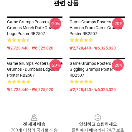
관련 상품
Game Grumps Posters - Game
Game Grumps Posters - Arin
-20%
-20%
Grumps Merch Date Grumps
Hanson From Game Grumps
Logo Poster RB2507
Poster RB2507
₩2,728,440 - ₩6,325,020
₩2,728,440 - ₩6,325,020
Game Grumps Posters - Game
Game Grumps Posters -
-20%
-20%
Grumps - Dumbass Edgelord
Giggling Grumps Poster
Poster RB2507
RB2507
₩2,728,440 - ₩6,325,020
₩2,728,440 - ₩6,325,020
Footer
전 세계 배송
안심하고 쇼핑하세요
200개 이상의 국가로 배송
클릭에서 배송까지 24/7 보호