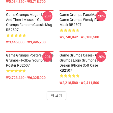
₩5,084,820 - ₩5,718,700
Game Grumps Mugs - I Fired
Game Grumps Face Masks -
-20%
-20%
And Then I Missed - Game
Game Grumps Wendy Flat
Grumps Fandom Classic Mug
Mask RB2507
RB2507
₩2,740,842 - ₩3,100,500
₩3,445,000 - ₩3,996,200
Game Grumps Posters - Game
Game Grumps Cases - Game
-20%
-20%
Grumps - Follow Your Dreams
Grumps Logo Grumpheads
Poster RB2507
Design IPhone Soft Case
RB2507
₩2,728,440 - ₩6,325,020
₩2,218,580 - ₩2,411,500
더 보기