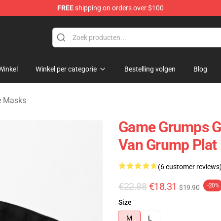
FREE
shipping on orders over $100
se Store
Winkel
Winkel per categorie
Bestelling volgen
Blog
e Masks
Game Grumps Ge
Van Grump Plat
(6 customer reviews
€22.88
€18.31
-20%
$19.90
Size
M
L