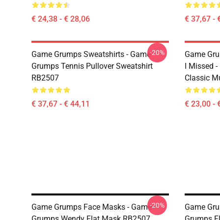
€ 24,38 - € 28,06
€ 37,67 - 
-20%
Game Grumps Sweatshirts - Game
Game Grum
Grumps Tennis Pullover Sweatshirt
I Missed
RB2507
Classic 
€ 37,67 - € 44,11
€ 23,00 - 
-20%
Game Grumps Face Masks - Game
Game Gru
Grumps Wendy Flat Mask RB2507
Grumps F