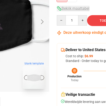
Bekijk maattabel
Quantity
TOE
Deze uitverkoop eindigt 
Deliver to United States
Cost to ship:
$6.99
Standard - Order today to g
blank template
Production
Today
Veilige transactie
Wereldwijde levering aan uw