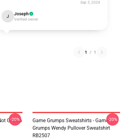
Sep 5, 2024
Joseph
J
Verified owner
1
/
1
-20%
-20%
Not Grump
Game Grumps Sweatshirts - Game
Grumps Wendy Pullover Sweatshirt
RB2507