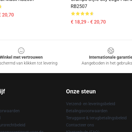
RB2507
€ 20,70
€ 18,29 - € 20,70
Winkel met vertrouwen
Internationale garanti
chermd van klikken tot levering
Aangeboden in het gebruik
jf
Onze steun
Verzend- en leveringsbeleid
oorwaarden
Betalingsvoorwaarden
d
Teruggave & terugbetalingsbeleid
rsrechtbeleid
Contacteer ons