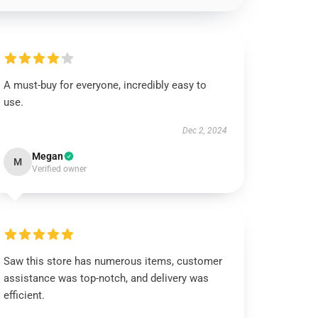
A must-buy for everyone, incredibly easy to
use.
Dec 2, 2024
Megan
M
Verified owner
Saw this store has numerous items, customer
assistance was top-notch, and delivery was
efficient.