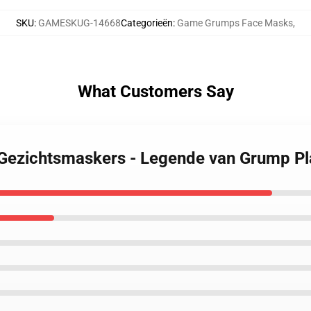
SKU
:
GAMESKUG-14668
Categorieën
:
Game Grumps Face Masks
,
What Customers Say
Gezichtsmaskers - Legende van Grump P