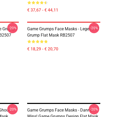
€ 37,67 - € 44,11
-20%
-20%
e Grumps
Game Grumps Face Masks - Legend Of
RB2507
Grump Flat Mask RB2507
€ 18,29 - € 20,70
-20%
-20%
Ghoul
Game Grumps Face Masks - Danny
 Mask
Wins! Game Grumps Design Flat Mask