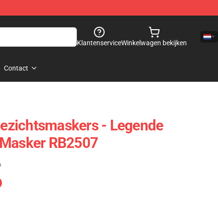
Klantenservice
Winkelwagen bekijken
Contact
zichtsmaskers - Legende
 Masker RB2507
)