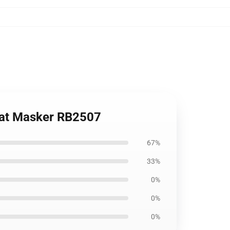
lat Masker RB2507
67%
33%
0%
0%
0%