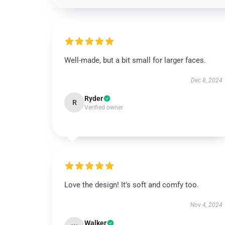
Well-made, but a bit small for larger faces.
Dec 8, 2024
Ryder
R
Verified owner
Love the design! It’s soft and comfy too.
Nov 4, 2024
Walker