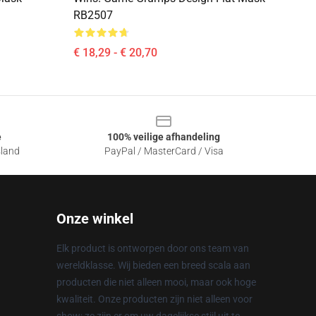
RB2507
€ 18,29 - € 20,70
e
100% veilige afhandeling
sland
PayPal / MasterCard / Visa
Onze winkel
Elk product is ontworpen door ons team van
wereldklasse. Wij bieden een breed scala aan
producten die niet alleen mooi, maar ook hoge
kwaliteit. Onze producten zijn niet alleen voor