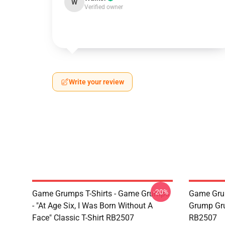
W
Verified owner
Write your review
-20%
Game Grumps T-Shirts - Game Grumps
Game Gru
- "At Age Six, I Was Born Without A
Grump Gru
Face" Classic T-Shirt RB2507
RB2507