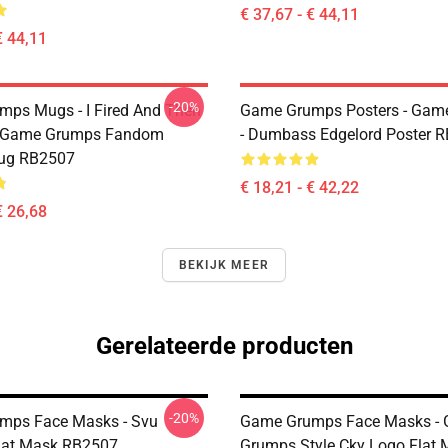
€ 37,67 - € 44,11
€ 44,11
-20%
ps Mugs - I Fired And Then
Game Grumps Posters - Gam
 - Game Grumps Fandom
- Dumbass Edgelord Poster 
Mug RB2507
€ 18,21 - € 42,22
€ 26,68
BEKIJK MEER
Gerelateerde producten
-20%
mps Face Masks - Svu
Game Grumps Face Masks - 
lat Mask RB2507
Grumps Style Cky Logo Flat