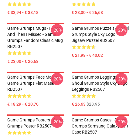
€ 33,94 - € 38,18
€ 23,00 - € 26,68
Game Grumps Mugs - I Fired
Game Grumps Puzzels - Ghoul
-20%
-20%
And Then I Missed - Game
Grumps Style Cky Logo
Grumps Fandom Classic Mug
Jigsaw Puzzel RB2507
RB2507
€ 21,98 - € 40,02
€ 23,00 - € 26,68
Game Grumps Face Masks -
Game Grumps Leggings -
-20%
-20%
Game Grumps Flat Mask
Ghoul Grumps Style Cky Logo
RB2507
Leggings RB2507
€ 18,29 - € 20,70
€ 26,63
$28.95
Game Grumps Posters - Game
Game Grumps Cases - Space
-20%
-20%
Grumps Poster RB2507
Grumps Samsung Galaxy Soft
Case RB2507