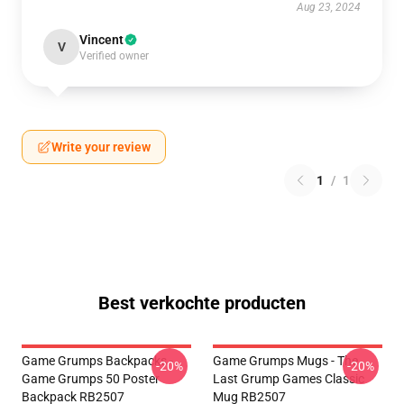
Aug 23, 2024
Vincent
V
Verified owner
Write your review
1
/
1
Best verkochte producten
Game Grumps Backpacks -
Game Grumps Mugs - The
-20%
-20%
Game Grumps 50 Poster
Last Grump Games Classic
Backpack RB2507
Mug RB2507