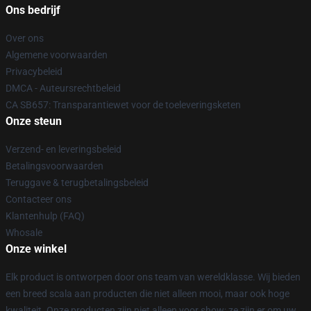
Ons bedrijf
Over ons
Algemene voorwaarden
Privacybeleid
DMCA - Auteursrechtbeleid
CA SB657: Transparantiewet voor de toeleveringsketen
Onze steun
Verzend- en leveringsbeleid
Betalingsvoorwaarden
Teruggave & terugbetalingsbeleid
Contacteer ons
Klantenhulp (FAQ)
Whosale
Onze winkel
Elk product is ontworpen door ons team van wereldklasse. Wij bieden
een breed scala aan producten die niet alleen mooi, maar ook hoge
kwaliteit. Onze producten zijn niet alleen voor show; ze zijn er om uw