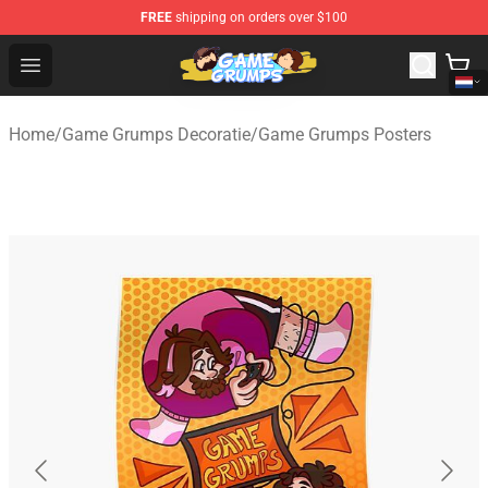
FREE
shipping on orders over $100
Game Grumps Shop - Official Game Grumps Merchandise
Open menu
Home
/
Game Grumps Decoratie
/
Game Grumps Posters