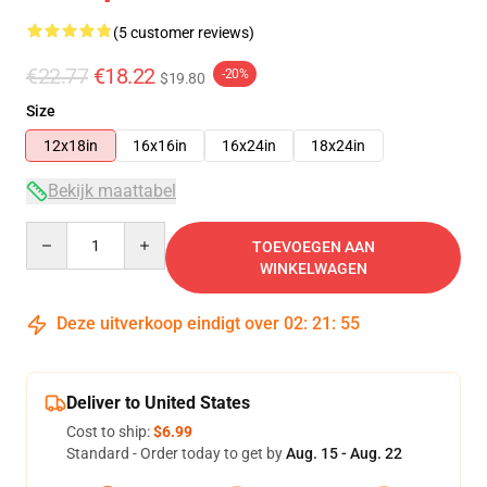
(5 customer reviews)
€22.77
€18.22
-20%
$19.80
Size
12x18in
16x16in
16x24in
18x24in
Bekijk maattabel
Quantity
TOEVOEGEN AAN
WINKELWAGEN
Deze uitverkoop eindigt over
02
:
21
:
54
Deliver to United States
Cost to ship:
$6.99
Standard - Order today to get by
Aug. 15 - Aug. 22