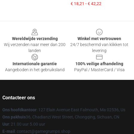
€ 18,21 - € 42,22
Footer
Wereldwijde verzending
Winkel met vertrouwen
Wij verzenden naar meer dan 200
24/7 beschermd van klikken tot
landen
levering
Internationale garantie
100% veilige afhandeling
Aangeboden in het gebruiksland
PayPal / MasterCard / Visa
Contacteer ons
Ons hoofdkantoor
: 127 Elain Avenue East Falmouth, Ma 02536, Us
Ons pakhuis
36, Chadianzi West Street, Chongqing, Sichuan, CN
Uur
: 21.00 uur 5.00 uur
E-mail
: contact@gamegrumps.shop