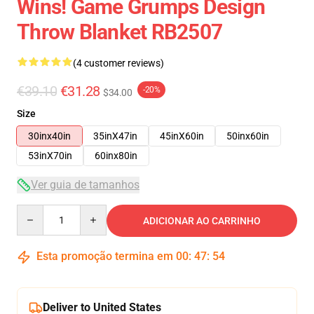
Wins! Game Grumps Design
Throw Blanket RB2507
(4 customer reviews)
€39.10
€31.28
-20%
$34.00
Size
30inx40in
35inX47in
45inX60in
50inx60in
53inX70in
60inx80in
Ver guia de tamanhos
Quantity
ADICIONAR AO CARRINHO
Esta promoção termina em
00
:
47
:
53
Deliver to United States