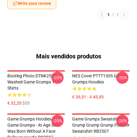
Write your review
1
/
1
Mais vendidos produtos
Bootleg Photo DTNK2505
NES Cover PTTT1305 Game
-20%
-20%
Washed Game Grumps T-
Grumps Hoodies
Shirts
€ 39,51 - € 45,95
€ 32,20
$35
Game Grumps Hoodies -
Game Grumps Sweatshirts -
-20%
-20%
Game Grumps - At Age Six I
Grump Grump Grump Pullover
Was Born Without A Face
Sweatshirt RB2507