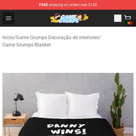
FREE
shipping on orders over $100
Game Grumps Shop - Official Game Grumps Merchandise
Open menu
Início
/
Game Grumps Decoração de interiores
/
Game Grumps Blanket