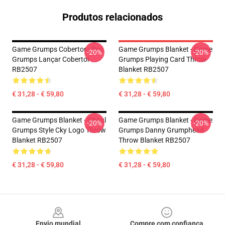
Produtos relacionados
Game Grumps Cobertor - Svu
Game Grumps Blanket - Game
-20%
-20%
Grumps Lançar Cobertor
Grumps Playing Card Throw
RB2507
Blanket RB2507
€ 31,28 - € 59,80
€ 31,28 - € 59,80
Game Grumps Blanket - Ghoul
Game Grumps Blanket - Game
-20%
-20%
Grumps Style Cky Logo Throw
Grumps Danny Grumphead
Blanket RB2507
Throw Blanket RB2507
€ 31,28 - € 59,80
€ 31,28 - € 59,80
Footer
Envio mundial
Compre com confiança