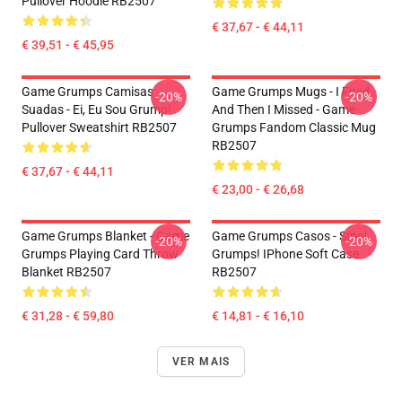
Pullover Hoodie RB2507
€ 37,67 - € 44,11
€ 39,51 - € 45,95
Game Grumps Camisas
Game Grumps Mugs - I Fired
-20%
-20%
Suadas - Ei, Eu Sou Grump!
And Then I Missed - Game
Pullover Sweatshirt RB2507
Grumps Fandom Classic Mug
RB2507
€ 37,67 - € 44,11
€ 23,00 - € 26,68
Game Grumps Blanket - Game
Game Grumps Casos - Smol
-20%
-20%
Grumps Playing Card Throw
Grumps! IPhone Soft Case
Blanket RB2507
RB2507
€ 31,28 - € 59,80
€ 14,81 - € 16,10
VER MAIS