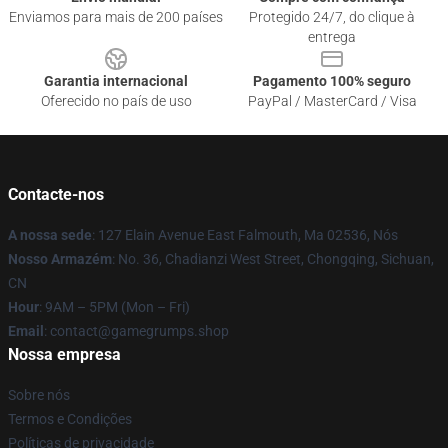
Enviamos para mais de 200 países
Protegido 24/7, do clique à
entrega
Garantia internacional
Pagamento 100% seguro
Oferecido no país de uso
PayPal / MasterCard / Visa
Contacte-nos
A nossa sede
: 127 Elain Avenue East Falmouth, Ma 02536, Nós
Nosso Armazém
: No. 36, Chadianzi West Street, Chongqing, Sichuan,
CN
Hour
: 9AM – 5PM (Mon – Fri)
Email
: contact@gamegrumps.shop
Nossa empresa
Sobre nós
Termos e Condições
Políticas de privacidade