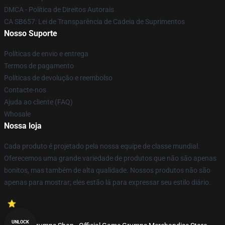
DMCA - Política de Direitos Autorais
CA SB657: Lei de Transparência de Cadeia de Suprimentos
Nosso Suporte
Políticas de envio e entrega
Termos de pagamento
Políticas de devolução e reembolso
Contacte-nos
Ajuda ao cliente (FAQ)
Whosale
Nossa loja
Cada produto é projetado pela nossa equipe de classe mundial.
Oferecemos uma grande variedade de produtos que não são apenas
bonitos, mas também de alta qualidade. Nossos produtos não são
apenas para mostrar; eles estão lá para expressar seu estilo diário.
UNLOCK