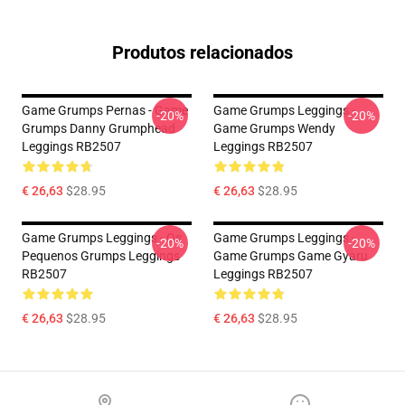
Produtos relacionados
Game Grumps Pernas - Game
Game Grumps Leggings -
-20%
-20%
Grumps Danny Grumphead
Game Grumps Wendy
Leggings RB2507
Leggings RB2507
€ 26,63
$28.95
€ 26,63
$28.95
Game Grumps Leggings - Os
Game Grumps Leggings -
-20%
-20%
Pequenos Grumps Leggings
Game Grumps Game Gyaru
RB2507
Leggings RB2507
€ 26,63
$28.95
€ 26,63
$28.95
Footer