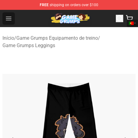
FREE
shipping on orders over $100
Game Grumps Shop - Official Game Grumps Merchandise
Open menu
Início
/
Game Grumps Equipamento de treino
/
Game Grumps Leggings