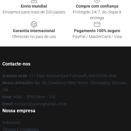
Envio mundial
Compre com confiança
Enviamos para mais de 200 países
Protegido 24/7, do clique à
entrega
Garantia internacional
Pagamento 100% seguro
Oferecido no país de uso
PayPal / MasterCard / Visa
Contacte-nos
A nossa sede
: 127 Elain Avenue East Falmouth, Ma 02536, Nós
Nosso Armazém
: No. 36, Chadianzi West Street, Chongqing, Sichuan,
CN
Hour
: 9AM – 5PM (Mon – Fri)
Email
: contact@gamegrumps.shop
Nossa empresa
Sobre nós
Termos e Condições