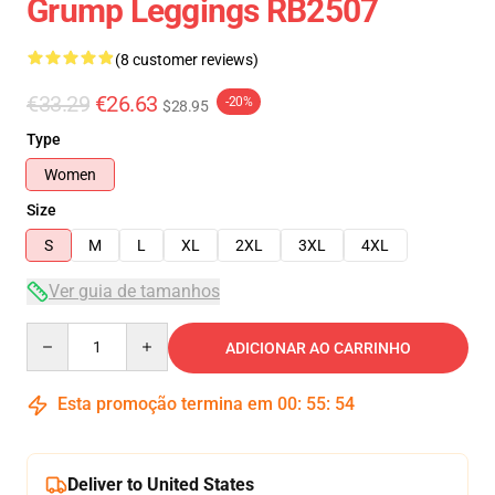
Grump Leggings RB2507
(8 customer reviews)
€33.29
€26.63
-20%
$28.95
Type
Women
Size
S
M
L
XL
2XL
3XL
4XL
Ver guia de tamanhos
Quantity
ADICIONAR AO CARRINHO
Esta promoção termina em
00
:
55
:
54
Deliver to United States