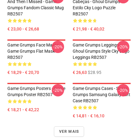
And Then I Missed - Game
Cabeças - Ghoul Grumps
Grumps Fandom Classic Mug
Estilo Cky Logo Puzzle
RB2507
RB2507
€ 23,00 - € 26,68
€ 21,98 - € 40,02
Game Grumps Face Masks -
Game Grumps Leggings -
-20%
-20%
Game Grumps Flat Mask
Ghoul Grumps Style Cky Logo
RB2507
Leggings RB2507
€ 18,29 - € 20,70
€ 26,63
$28.95
Game Grumps Posters - Game
Game Grumps Cases - Space
-20%
-20%
Grumps Poster RB2507
Grumps Samsung Galaxy Soft
Case RB2507
€ 18,21 - € 42,22
€ 14,81 - € 16,10
VER MAIS