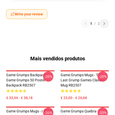
Write your review
1
/
2
Mais vendidos produtos
Game Grumps Backpacks -
Game Grumps Mugs - The
-20%
-20%
Game Grumps 50 Poster
Last Grump Games Classic
Backpack RB2507
Mug RB2507
€ 33,94 - € 38,18
€ 23,00 - € 26,68
Game Grumps Mugs - I Fired
Game Grumps Quebra-
-20%
-20%