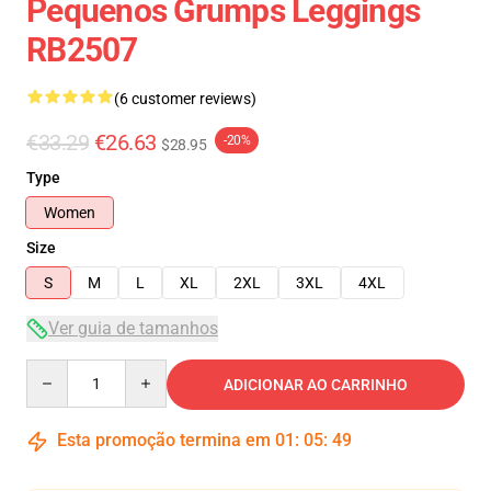
Pequenos Grumps Leggings
RB2507
(6 customer reviews)
€33.29
€26.63
-20%
$28.95
Type
Women
Size
S
M
L
XL
2XL
3XL
4XL
Ver guia de tamanhos
Quantity
ADICIONAR AO CARRINHO
Esta promoção termina em
01
:
05
:
49