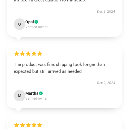
It’s been a great addition to my setup.
Dec 3, 2024
Opal
O
Verified owner
The product was fine, shipping took longer than
expected but still arrived as needed.
Dec 2, 2024
Martha
M
Verified owner