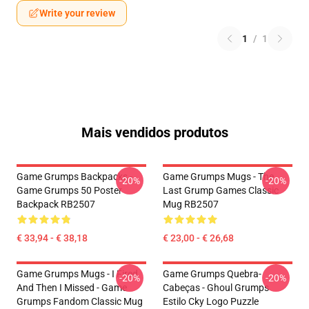
Write your review
1
/
1
Mais vendidos produtos
Game Grumps Backpacks -
Game Grumps Mugs - The
-20%
-20%
Game Grumps 50 Poster
Last Grump Games Classic
Backpack RB2507
Mug RB2507
€ 33,94 - € 38,18
€ 23,00 - € 26,68
Game Grumps Mugs - I Fired
Game Grumps Quebra-
-20%
-20%
And Then I Missed - Game
Cabeças - Ghoul Grumps
Grumps Fandom Classic Mug
Estilo Cky Logo Puzzle