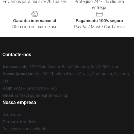
Enviamos para mais de 200 países
Protegido 24/7, do clique à
entrega
Garantia internacional
Pagamento 100% seguro
Oferecido no país de uso
PayPal / MasterCard / Visa
Contacte-nos
A nossa sede
: 127 Elain Avenue East Falmouth, Ma 02536, Nós
Nosso Armazém
: No. 36, Chadianzi West Street, Chongqing, Sichuan,
CN
Hour
: 9AM – 5PM (Mon – Fri)
Email
: contact@gamegrumps.shop
Nossa empresa
Sobre nós
Termos e Condições
Políticas de privacidade