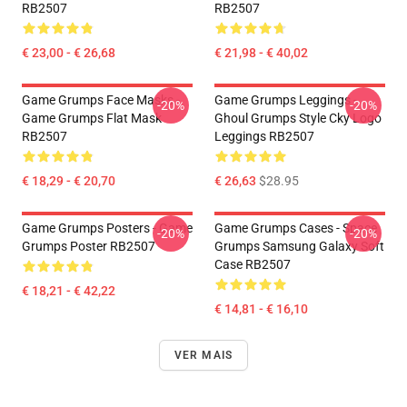
RB2507
RB2507
€ 23,00 - € 26,68
€ 21,98 - € 40,02
Game Grumps Face Masks -
Game Grumps Leggings -
-20%
-20%
Game Grumps Flat Mask
Ghoul Grumps Style Cky Logo
RB2507
Leggings RB2507
€ 18,29 - € 20,70
€ 26,63
$28.95
Game Grumps Posters - Game
Game Grumps Cases - Space
-20%
-20%
Grumps Poster RB2507
Grumps Samsung Galaxy Soft
Case RB2507
€ 18,21 - € 42,22
€ 14,81 - € 16,10
VER MAIS