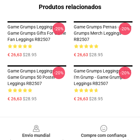
Produtos relacionados
Game Grumps Leggings -
Game Grumps Pernas - Game
-20%
-20%
Game Grumps Gifts For Game
Grumps Merch Leggings
Fan Leggings RB2507
RB2507
€ 26,63
$28.95
€ 26,63
$28.95
Game Grumps Leggings -
Game Grumps Leggings - Hey
-20%
-20%
Game Grumps 50 Poster
I'm Grump - Game Grumps
Leggings RB2507
Leggings RB2507
€ 26,63
$28.95
€ 26,63
$28.95
Footer
Envio mundial
Compre com confiança