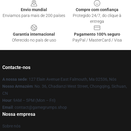
Envio mundial
Compre com confiança
Enviamos para mais de 200 países
Protegido 24/7, do clique à
entrega
Garantia internacional
Pagamento 100% seguro
Oferecido no país de uso
PayPal / MasterCard / Visa
Contacte-nos
A nossa sede
: 127 Elain Avenue East Falmouth, Ma 02536, Nós
Nosso Armazém
: No. 36, Chadianzi West Street, Chongqing, Sichuan,
CN
Hour
: 9AM – 5PM (Mon – Fri)
Email
: contact@gamegrumps.shop
Nossa empresa
Sobre nós