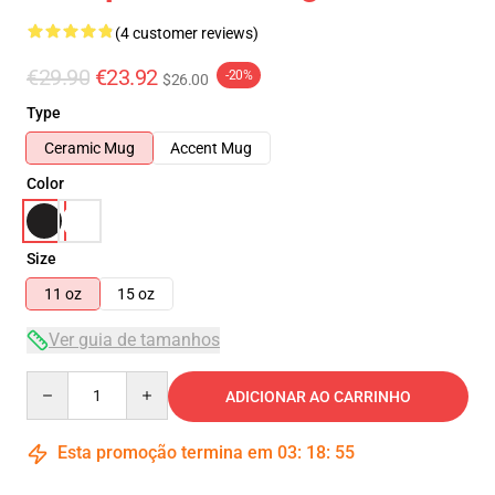
(4 customer reviews)
€29.90
€23.92
-20%
$26.00
Type
Ceramic Mug
Accent Mug
Color
Size
11 oz
15 oz
Ver guia de tamanhos
Quantity
ADICIONAR AO CARRINHO
Esta promoção termina em
03
:
18
:
54