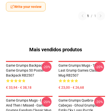
Write your review
1
/
1
Mais vendidos produtos
Game Grumps Backpacks -
Game Grumps Mugs - The
-20%
-20%
Game Grumps 50 Poster
Last Grump Games Classic
Backpack RB2507
Mug RB2507
€ 33,94 - € 38,18
€ 23,00 - € 26,68
Game Grumps Mugs - I Fired
Game Grumps Quebra-
-20%
-20%
And Then I Missed - Game
Cabeças - Ghoul Grumps
Grumps Fandom Classic Mug
Estilo Cky Logo Puzzle