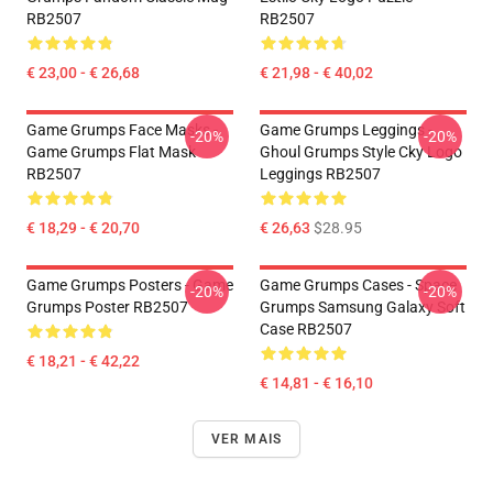
RB2507
RB2507
€ 23,00 - € 26,68
€ 21,98 - € 40,02
Game Grumps Face Masks -
Game Grumps Leggings -
-20%
-20%
Game Grumps Flat Mask
Ghoul Grumps Style Cky Logo
RB2507
Leggings RB2507
€ 18,29 - € 20,70
€ 26,63
$28.95
Game Grumps Posters - Game
Game Grumps Cases - Space
-20%
-20%
Grumps Poster RB2507
Grumps Samsung Galaxy Soft
Case RB2507
€ 18,21 - € 42,22
€ 14,81 - € 16,10
VER MAIS