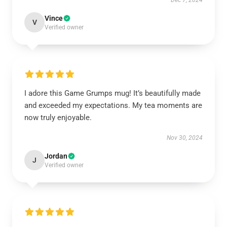
Dec 7, 2024
Vince
V
Verified owner
I adore this Game Grumps mug! It’s beautifully made
and exceeded my expectations. My tea moments are
now truly enjoyable.
Nov 30, 2024
Jordan
J
Verified owner