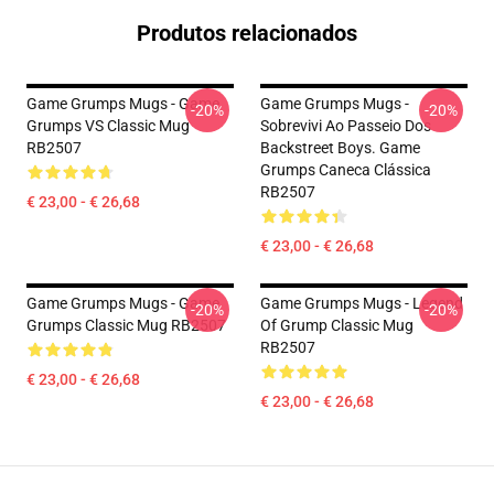
Produtos relacionados
Game Grumps Mugs - Game
Game Grumps Mugs -
-20%
-20%
Grumps VS Classic Mug
Sobrevivi Ao Passeio Dos
RB2507
Backstreet Boys. Game
Grumps Caneca Clássica
RB2507
€ 23,00 - € 26,68
€ 23,00 - € 26,68
Game Grumps Mugs - Game
Game Grumps Mugs - Legend
-20%
-20%
Grumps Classic Mug RB2507
Of Grump Classic Mug
RB2507
€ 23,00 - € 26,68
€ 23,00 - € 26,68
Footer