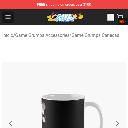
FREE
shipping on orders over $100
Game Grumps Shop - Official Game Grumps Merchandise
Open menu
Início
/
Game Grumps Accessories
/
Game Grumps Canecas