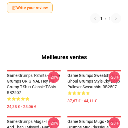
Write your review
1
/
1
Meilleures ventes
Game Grumps T-Shirts - Game
Game Grumps Sweatshirts -
-20%
-20%
Grumps ORIGINAL Hey I'm
Ghoul Grumps Style Cky Logo
Grump T-Shirt Classic T-Shirt
Pullover Sweatshirt RB2507
RB2507
37,67 € - 44,11 €
24,38 € - 28,06 €
Game Grumps Mugs - I Fired
Game Grumps Mugs - Game
-20%
-20%
And Then I Missed - Game
Grumps Mug Classique