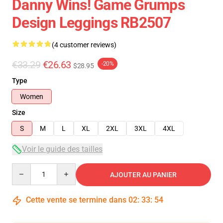
Danny Wins! Game Grumps
Design Leggings RB2507
(4 customer reviews)
€33.29
€26.63
-20%
$28.95
Type
Women
Size
S
M
L
XL
2XL
3XL
4XL
Voir le guide des tailles
Quantity
AJOUTER AU PANIER
Cette vente se termine dans
02
:
33
:
54