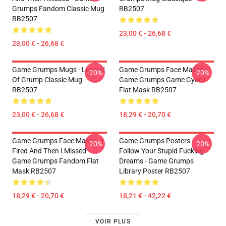
Grumps Fandom Classic Mug
RB2507
RB2507
23,00 € - 26,68 €
23,00 € - 26,68 €
Game Grumps Mugs - Legend
Game Grumps Face Masks -
-20%
-20%
Of Grump Classic Mug
Game Grumps Game Gyaru
RB2507
Flat Mask RB2507
23,00 € - 26,68 €
18,29 € - 20,70 €
Game Grumps Face Masks - I
Game Grumps Posters -
-20%
-20%
Fired And Then I Missed -
Follow Your Stupid Fucking
Game Grumps Fandom Flat
Dreams - Game Grumps
Mask RB2507
Library Poster RB2507
18,29 € - 20,70 €
18,21 € - 42,22 €
VOIR PLUS