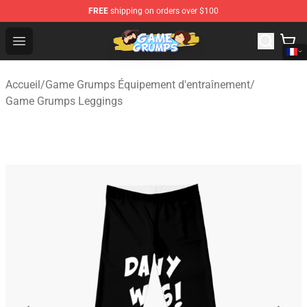
FREE
shipping on orders over $100
Game Grumps Shop - Official Game Grumps Merchandise
Open menu
Accueil
/
Game Grumps Équipement d'entraînement
/
Game Grumps Leggings