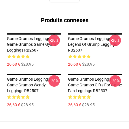
Produits connexes
Game Grumps Leggings -
Game Grumps Leggings -
-20%
-20%
Game Grumps Game Gyaru
Legend Of Grump Leggings
Leggings RB2507
RB2507
26,63 €
$28.95
26,63 €
$28.95
Game Grumps Leggings -
Game Grumps Leggings -
-20%
-20%
Game Grumps Wendy
Game Grumps Gifts For Game
Leggings RB2507
Fan Leggings RB2507
26,63 €
$28.95
26,63 €
$28.95
Footer