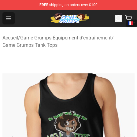
FREE
shipping on orders over $100
Game Grumps Shop - Official Game Grumps Merchandise
Open menu
Accueil
/
Game Grumps Équipement d'entraînement
/
Game Grumps Tank Tops