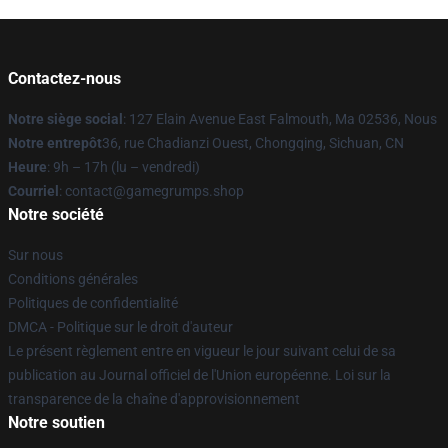
Contactez-nous
Notre siège social
: 127 Elain Avenue East Falmouth, Ma 02536, Nous
Notre entrepôt
36, rue Chadianzi Ouest, Chongqing, Sichuan, CN
Heure
: 9h – 17h (lu – vendredi)
Courriel
: contact@gamegrumps.shop
Notre société
Sur nous
Conditions générales
Politiques de confidentialité
DMCA - Politique sur le droit d'auteur
Le présent règlement entre en vigueur le jour suivant celui de sa
publication au Journal officiel de l'Union européenne. Loi sur la
transparence de la chaîne d'approvisionnement
Notre soutien