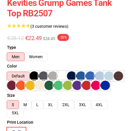
Kevities Grump Games Tank
Top RB2507
(3 customer reviews)
€28.12
€22.49
-20%
$24.45
Type
Men
Women
Color
Default
Size
S
M
L
XL
2XL
3XL
4XL
5XL
Print Location