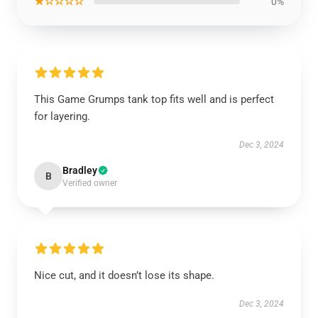
★☆☆☆☆
0%
This Game Grumps tank top fits well and is perfect
for layering.
Dec 3, 2024
Bradley
B
Verified owner
Nice cut, and it doesn’t lose its shape.
Dec 3, 2024