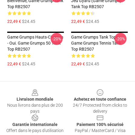
Bienvenue, Game Grump Tank
Jeu Gyaru (Game Grumps)
Top RB2507
Tank Top RB2507
22,49 €
$24.45
22,49 €
$24.45
Game Grumps Hauts-Citernes
Game Grumps Tank Tops -
-20%
-20%
- Oui. Game Grumps 50 Tank
Game Grumps Tennis Tank
Top RB2507
Top RB2507
22,49 €
$24.45
22,49 €
$24.45
Footer
Livraison mondiale
Achetez en toute confiance
Nous livrons dans plus de 200
24/7 Protected from clicks to
pays
delivery
Garantie internationale
Paiement 100% sécurisé
Offert dans le pays d'utilisation
PayPal / MasterCard / Visa