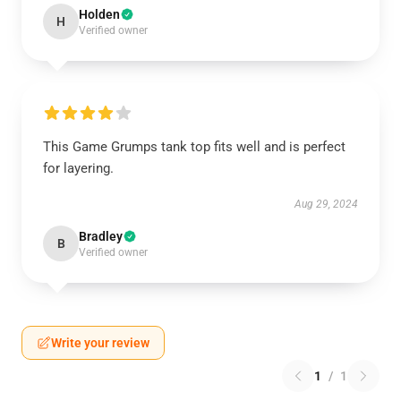
Holden
H
Verified owner
This Game Grumps tank top fits well and is perfect
for layering.
Aug 29, 2024
Bradley
B
Verified owner
Write your review
1
/
1