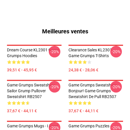
Meilleures ventes
Dream Course KL2301 Game
Clearance Sales KL2301
-20%
-20%
Grumps Hoodies
Game Grumps T-Shirts
39,51 € - 45,95 €
24,38 € - 28,06 €
Game Grumps Sweatshirts -
Game Grumps Sweatshirts -
-20%
-20%
Sailor Grump Pullover
Bonjour! Game Grumps
Sweatshirt RB2507
Sweatshirt De Pull RB2507
37,67 € - 44,11 €
37,67 € - 44,11 €
Game Grumps Mugs - I Fired
Game Grumps Puzzles -
-20%
-20%