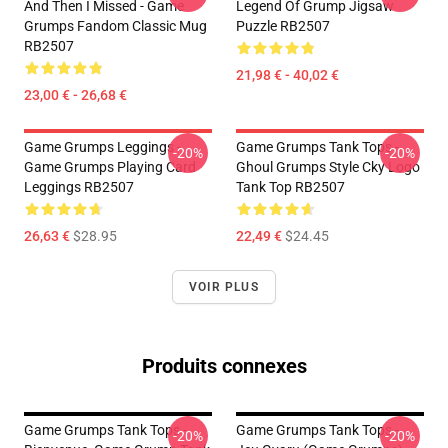
And Then I Missed - Game
Legend Of Grump Jigsaw
Grumps Fandom Classic Mug
Puzzle RB2507
RB2507
21,98 € - 40,02 €
23,00 € - 26,68 €
Game Grumps Leggings -
Game Grumps Tank Tops -
-20%
-20%
Game Grumps Playing Card
Ghoul Grumps Style Cky Logo
Leggings RB2507
Tank Top RB2507
26,63 €
$28.95
22,49 €
$24.45
VOIR PLUS
Produits connexes
Game Grumps Tank Tops -
Game Grumps Tank Tops -
-20%
-20%