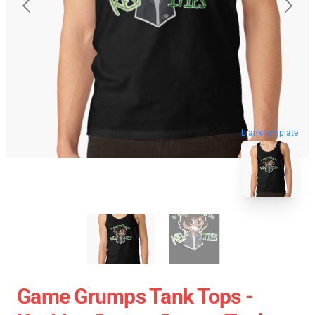
blank template
Game Grumps Tank Tops -