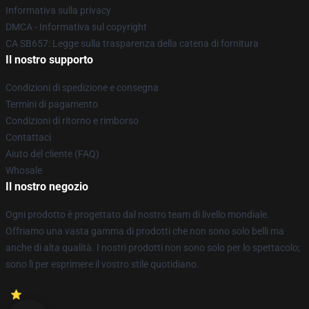
Informativa sulla privacy
DMCA - Informativa sul copyright
CA SB657: Legge sulla trasparenza della catena di fornitura
Il nostro supporto
Condizioni di spedizione e consegna
Termini di pagamento
Condizioni di ritorno e rimborso
Contattaci
Aiuto del cliente (FAQ)
Whosale
Il nostro negozio
Ogni prodotto è progettato dal nostro team di livello mondiale.
Offriamo una vasta gamma di prodotti che non sono solo belli ma
anche di alta qualità. I nostri prodotti non sono solo per lo spettacolo;
sono lì per esprimere il vostro stile quotidiano.