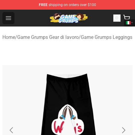
FREE
shipping on orders over $100
Game Grumps Shop - Official Game Grumps Merchandise
Open menu
Home
/
Game Grumps Gear di lavoro
/
Game Grumps Leggings