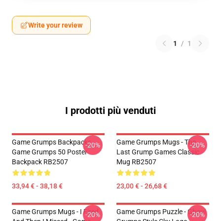
Write your review
1
/
1
I prodotti più venduti
Game Grumps Backpacks -
Game Grumps Mugs - The
-20%
-20%
Game Grumps 50 Poster
Last Grump Games Classic
Backpack RB2507
Mug RB2507
33,94 € - 38,18 €
23,00 € - 26,68 €
Game Grumps Mugs - I Fired
Game Grumps Puzzle - Ghoul
-20%
-20%