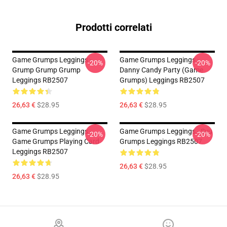
Prodotti correlati
Game Grumps Leggings -
Game Grumps Leggings -
-20%
-20%
Grump Grump Grump
Danny Candy Party (Game
Leggings RB2507
Grumps) Leggings RB2507
26,63 €
$28.95
26,63 €
$28.95
Game Grumps Leggings -
Game Grumps Leggings - Svu
-20%
-20%
Game Grumps Playing Card
Grumps Leggings RB2507
Leggings RB2507
26,63 €
$28.95
26,63 €
$28.95
Footer