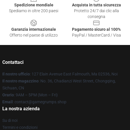
Spedizione mondiale
Acquista in tutta sicurezza
Spediamo in oltre 200 paesi
Protetto 24/7 dai clic alla
consegna
Garanzia internazionale
Pagamento sicuro al 100%
Offerto nel paese di utilizzo
PayPal / MasterCard / Visa
Contattaci
Il nostro ufficio
: 127 Elain Avenue East Falmouth, Ma 02536, Noi
Il nostro magazzino
: No. 36, Chadianzi West Street, Chongqing,
Sichuan, CN
Orario
: 9AM – 5PM (Mon – Fri)
Email
: contact@gamegrumps.shop
La nostra azienda
Su di noi
Termini e condizioni