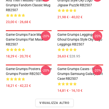
And Then I Missed - Game
Grumps Style Cky Logo
Grumps Fandom Classic Mug
Jigsaw Puzzle RB2507
RB2507
21,98 € - 40,02 €
23,00 € - 26,68 €
Game Grumps Face Masks -
Game Grumps Leggings -
-20%
-20%
Game Grumps Flat Mask
Ghoul Grumps Style Cky Logo
RB2507
Leggings RB2507
18,29 € - 20,70 €
26,63 €
$28.95
Game Grumps Posters - Game
Game Grumps Cases - Space
-20%
-20%
Grumps Poster RB2507
Grumps Samsung Galaxy Soft
Case RB2507
18,21 € - 42,22 €
14,81 € - 16,10 €
VISUALIZZA ALTRO