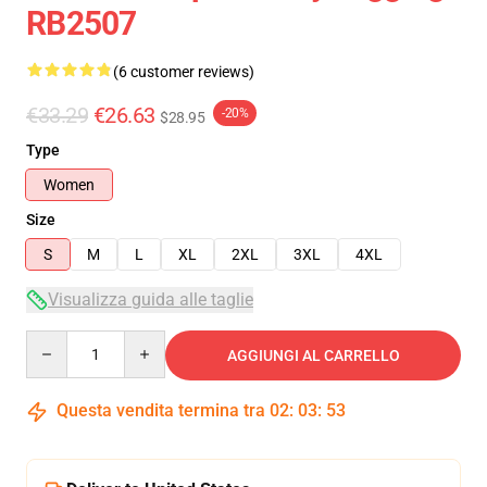
RB2507
(6 customer reviews)
€33.29
€26.63
-20%
$28.95
Type
Women
Size
S
M
L
XL
2XL
3XL
4XL
Visualizza guida alle taglie
Quantity
AGGIUNGI AL CARRELLO
Questa vendita termina tra
02
:
03
:
53