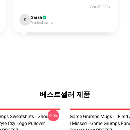
Sep 27, 2024
Sarah
S
Verified owner
베스트셀러 제품
-20%
ps Sweatshirts - Ghoul
Game Grumps Mugs - I Fired
yle Cky Logo Pullover
I Missed - Game Grumps Fa