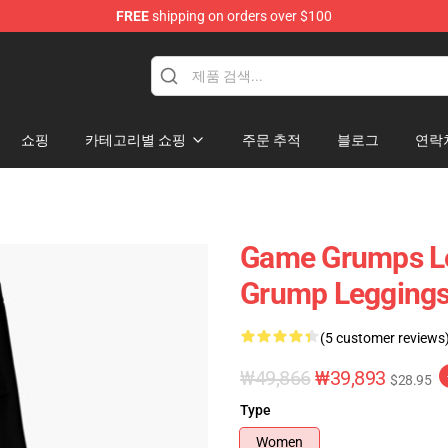
FREE
shipping on orders over $100
se Store
쇼핑
카테고리별 쇼핑
주문 추적
블로그
연락
Game Grumps L
Grump Legging
(5 customer reviews
₩49,866
₩39,893
$28.95
Type
Women