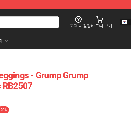
고객 지원
장바구니 보기
처
eggings - Grump Grump
s RB2507
)
-20%