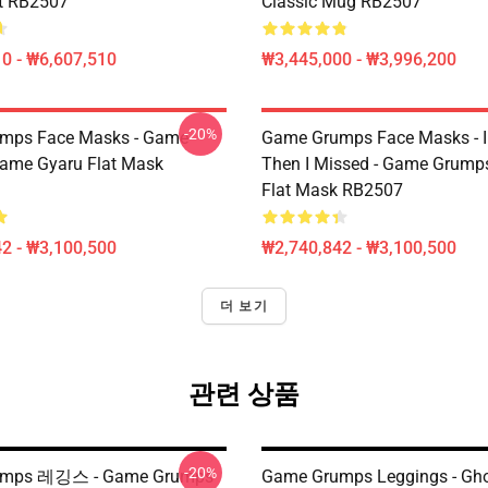
t RB2507
Classic Mug RB2507
0 - ₩6,607,510
₩3,445,000 - ₩3,996,200
-20%
mps Face Masks - Game
Game Grumps Face Masks - I
ame Gyaru Flat Mask
Then I Missed - Game Grum
Flat Mask RB2507
2 - ₩3,100,500
₩2,740,842 - ₩3,100,500
더 보기
관련 상품
-20%
umps 레깅스 - Game Grumps
Game Grumps Leggings - Gh