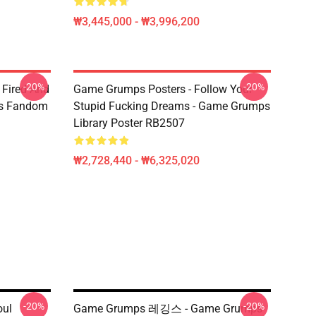
₩3,445,000 - ₩3,996,200
-20%
-20%
 Fired And
Game Grumps Posters - Follow Your
ps Fandom
Stupid Fucking Dreams - Game Grumps
Library Poster RB2507
₩2,728,440 - ₩6,325,020
-20%
-20%
oul
Game Grumps 레깅스 - Game Grumps