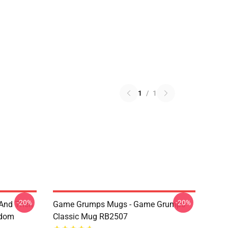
1
/
1
-20%
-20%
 And Then
Game Grumps Mugs - Game Grumps
ndom
Classic Mug RB2507