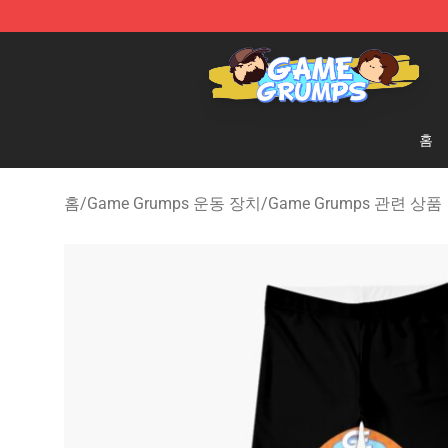
Game Grumps Shop - Official Game Grumps Merchandi
홈
홈
/
Game Grumps 운동 장치
/
Game Grumps 관련 상품