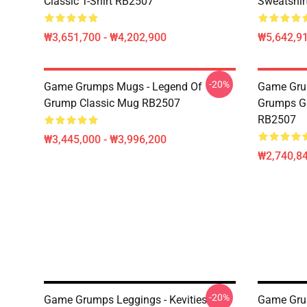
Classic T-Shirt RB2507
Sweatshir
₩3,651,700 - ₩4,202,900
₩5,642,91
-20%
Game Grumps Mugs - Legend Of
Game Gru
Grump Classic Mug RB2507
Grumps G
RB2507
₩3,445,000 - ₩3,996,200
₩2,740,84
-20%
Game Grumps Leggings - Kevities
Game Gr