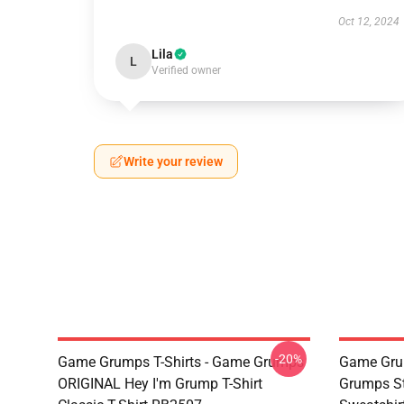
Oct 12, 2024
Lila
L
Verified owner
Write your review
-20%
Game Grumps T-Shirts - Game Grumps
Game Grum
ORIGINAL Hey I'm Grump T-Shirt
Grumps St