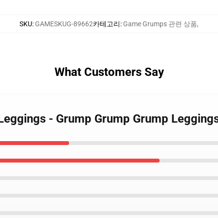
SKU
:
GAMESKUG-89662
카테고리
:
Game Grumps 관련 상품
,
What Customers Say
 Leggings - Grump Grump Grump Legging