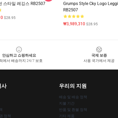
 스타일 레깅스 RB2507
Grumps Style Cky Logo Legg
RB2507
10
$28.95
₩3,989,310
$28.95
안심하고 쇼핑하세요
국제 보증
릭에서 배송까지 24/7 보호
사용 국가에서 제공
회사
우리의 지원
배송 및 배송 정책
지불 기간
책
반품 및 환불 정책
작권 정책
기타 제품