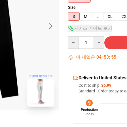
Size
S
M
L
XL
2X
사이즈 가이드 보기
Quantity
이 세일은
04
:
53
:
54
blank template
Deliver to United States
Cost to ship:
$6.99
Standard - Order today to g
Production
Today