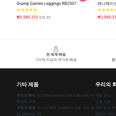
Grump Games Leggings RB2507
애니메이션
₩3,989,310
₩3,989,3
$28.95
Footer
전 세계 배송
200개 이상의 국가로 배송
클
기타 제품
우리의 
우리의 본사
: 127 Elain Avenue East Falmouth, 마
제품 정보
02536, 미국
이용 약관
우리의 창고
: 아니오 36의 Chadianzi 서쪽 거리, 충
개인 정보 정
칭, Sichuan, CN
DMCA - 저