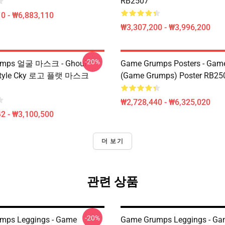
RB2507
0 - ₩6,883,110
₩3,307,200 - ₩3,996,200
-20%
umps 얼굴 마스크 - Ghoul
Game Grumps Posters - Gam
Style Cky 로고 플랫 마스크
(Game Grumps) Poster RB25
₩2,728,440 - ₩6,325,020
2 - ₩3,100,500
더 보기
관련 상품
-20%
mps Leggings - Game
Game Grumps Leggings - G