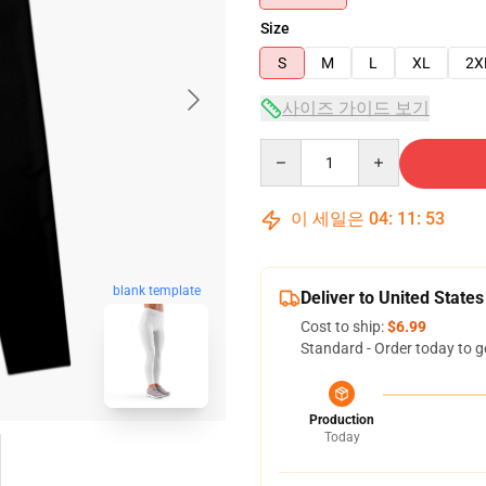
Size
S
M
L
XL
2X
사이즈 가이드 보기
Quantity
이 세일은
04
:
11
:
52
blank template
Deliver to United States
Cost to ship:
$6.99
Standard - Order today to g
Production
Today