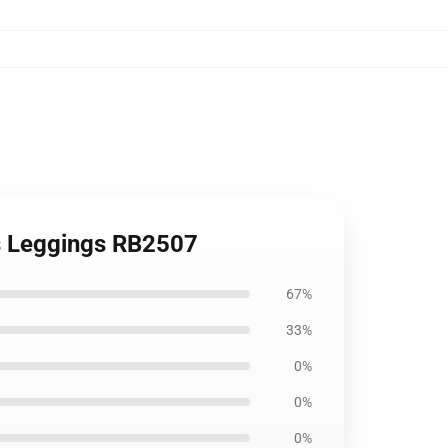
s Leggings RB2507
67%
33%
0%
0%
0%