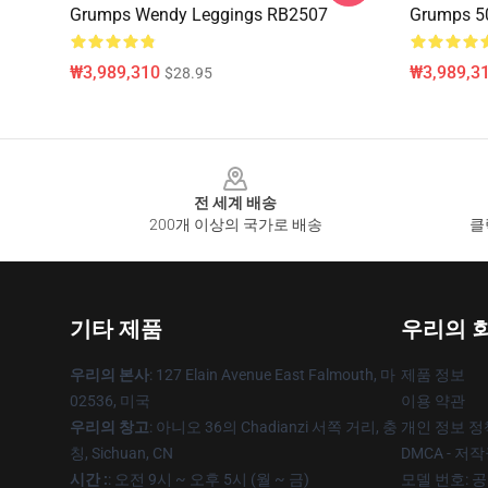
Grumps Wendy Leggings RB2507
Grumps 50
₩3,989,310
₩3,989,3
$28.95
Footer
전 세계 배송
200개 이상의 국가로 배송
클
기타 제품
우리의 
우리의 본사
: 127 Elain Avenue East Falmouth, 마
제품 정보
02536, 미국
이용 약관
우리의 창고
: 아니오 36의 Chadianzi 서쪽 거리, 충
개인 정보 정
칭, Sichuan, CN
DMCA - 저
시간 :
: 오전 9시 ~ 오후 5시 (월 ~ 금)
모델 번호: 