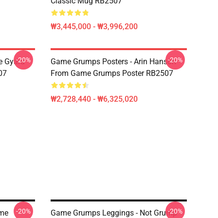
Classic Mug RB2507
₩3,445,000 - ₩3,996,200
-20%
-20%
e Gyaru
Game Grumps Posters - Arin Hanson
07
From Game Grumps Poster RB2507
₩2,728,440 - ₩6,325,020
-20%
-20%
ame
Game Grumps Leggings - Not Grump