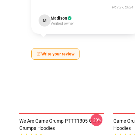
Nov 27, 2024
Madison
M
Verified owner
Write your review
-20%
We Are Game Grump PTTT1305 Game
Game Grum
Grumps Hoodies
Hoodies