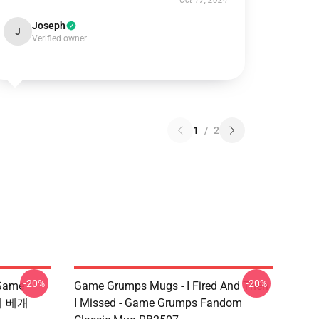
Oct 17, 2024
Joseph
J
Verified owner
1
/
2
-20%
-20%
Game
Game Grumps Mugs - I Fired And Then
기 베개
I Missed - Game Grumps Fandom