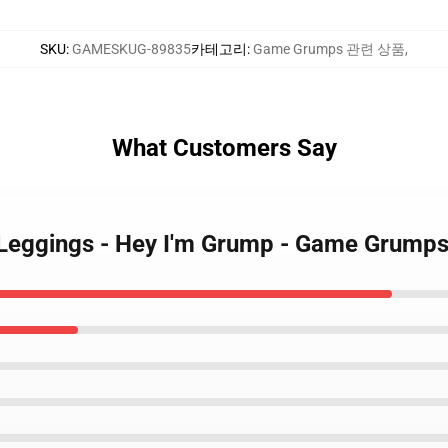
SKU
:
GAMESKUG-89835
카테고리
:
Game Grumps 관련 상품
,
What Customers Say
Leggings - Hey I'm Grump - Game Grump