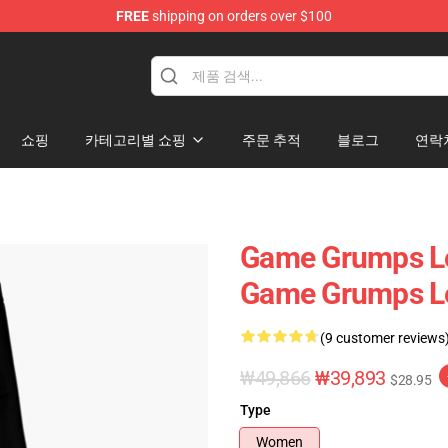
FREE
shipping on orders over $100
se Store
쇼핑
카테고리별 쇼핑
주문 추적
블로그
연락
Game Grumps Le
Game Grumps L
(9 customer reviews
₩49,866
₩39,893
$28.95
Type
Women