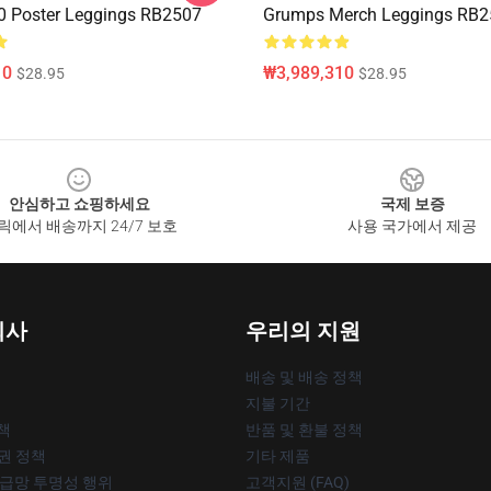
 Poster Leggings RB2507
Grumps Merch Leggings RB
10
₩3,989,310
$28.95
$28.95
안심하고 쇼핑하세요
국제 보증
릭에서 배송까지 24/7 보호
사용 국가에서 제공
회사
우리의 지원
배송 및 배송 정책
지불 기간
책
반품 및 환불 정책
작권 정책
기타 제품
공급망 투명성 행위
고객지원 (FAQ)