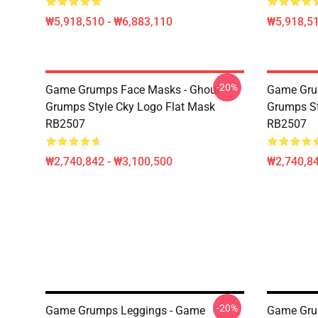
₩5,918,510 - ₩6,883,110
₩5,918,51
-20%
Game Grumps Face Masks - Ghoul
Game Gr
Grumps Style Cky Logo Flat Mask
Grumps 
RB2507
RB2507
₩2,740,842 - ₩3,100,500
₩2,740,84
-20%
Game Grumps Leggings - Game
Game Gru