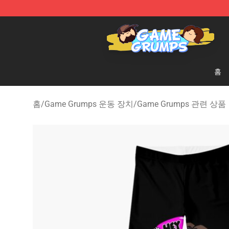
Game Grumps Shop - Official Game Grumps Merchandi
홈
홈
/
Game Grumps 운동 장치
/
Game Grumps 관련 상품