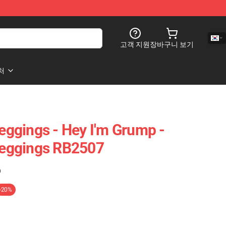
고객 지원
장바구니 보기
처
ggings - Hey I'm Grump -
eggings RB2507
)
-20%