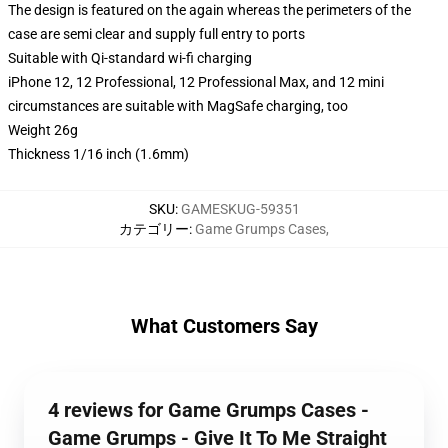
The design is featured on the again whereas the perimeters of the
case are semi clear and supply full entry to ports
Suitable with Qi-standard wi-fi charging
iPhone 12, 12 Professional, 12 Professional Max, and 12 mini
circumstances are suitable with MagSafe charging, too
Weight 26g
Thickness 1/16 inch (1.6mm)
SKU
:
GAMESKUG-59351
カテゴリー
:
Game Grumps Cases
,
What Customers Say
4 reviews for Game Grumps Cases -
Game Grumps - Give It To Me Straight