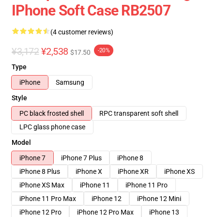
IPhone Soft Case RB2507
(4 customer reviews)
¥3,172
¥2,538
-20%
$17.50
Type
iPhone
Samsung
Style
PC black frosted shell
RPC transparent soft shell
LPC glass phone case
Model
iPhone 7
iPhone 7 Plus
iPhone 8
iPhone 8 Plus
iPhone X
iPhone XR
iPhone XS
iPhone XS Max
iPhone 11
iPhone 11 Pro
iPhone 11 Pro Max
iPhone 12
iPhone 12 Mini
iPhone 12 Pro
iPhone 12 Pro Max
iPhone 13