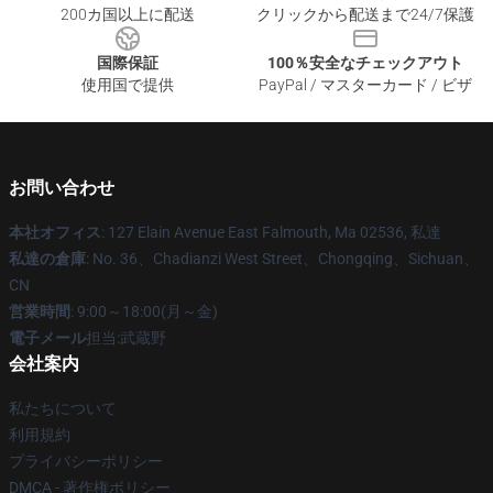
200カ国以上に配送
クリックから配送まで24/7保護
国際保証
100％安全なチェックアウト
使用国で提供
PayPal / マスターカード / ビザ
お問い合わせ
本社オフィス
: 127 Elain Avenue East Falmouth, Ma 02536, 私達
私達の倉庫
: No. 36、Chadianzi West Street、Chongqing、Sichuan、
CN
営業時間
: 9:00～18:00(月～金)
電子メール
担当:武蔵野
会社案内
私たちについて
利用規約
プライバシーポリシー
DMCA - 著作権ポリシー