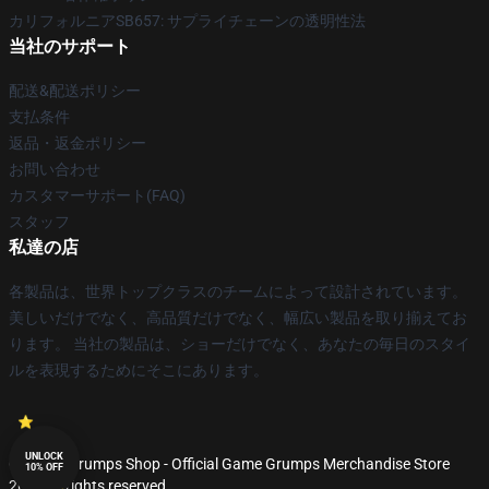
カリフォルニアSB657: サプライチェーンの透明性法
当社のサポート
配送&配送ポリシー
支払条件
返品・返金ポリシー
お問い合わせ
カスタマーサポート(FAQ)
スタッフ
私達の店
各製品は、世界トップクラスのチームによって設計されています。
美しいだけでなく、高品質だけでなく、幅広い製品を取り揃えてお
ります。 当社の製品は、ショーだけでなく、あなたの毎日のスタイ
ルを表現するためにそこにあります。
UNLOCK
© Game Grumps Shop - Official Game Grumps Merchandise Store
10% OFF
2026 all rights reserved