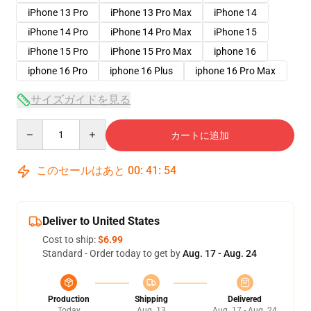
iPhone 13 Pro
iPhone 13 Pro Max
iPhone 14
iPhone 14 Pro
iPhone 14 Pro Max
iPhone 15
iPhone 15 Pro
iPhone 15 Pro Max
iphone 16
iphone 16 Pro
iphone 16 Plus
iphone 16 Pro Max
サイズガイドを見る
Quantity
カートに追加
このセールはあと
00
:
41
:
54
Deliver to United States
Cost to ship:
$6.99
Standard - Order today to get by
Aug. 17 - Aug. 24
Production
Shipping
Delivered
Today
Aug. 13
Aug. 17 - Aug. 24