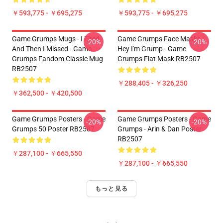
￥593,775 - ￥695,275
￥593,775 - ￥695,275
Game Grumps Mugs - I Fired
Game Grumps Face Masks -
-20%
-20%
And Then I Missed - Game
Hey I'm Grump - Game
Grumps Fandom Classic Mug
Grumps Flat Mask RB2507
RB2507
￥288,405 - ￥326,250
￥362,500 - ￥420,500
Game Grumps Posters - Game
Game Grumps Posters - Game
-20%
-20%
Grumps 50 Poster RB2507
Grumps - Arin & Dan Poster
RB2507
￥287,100 - ￥665,550
￥287,100 - ￥665,550
もっと見る