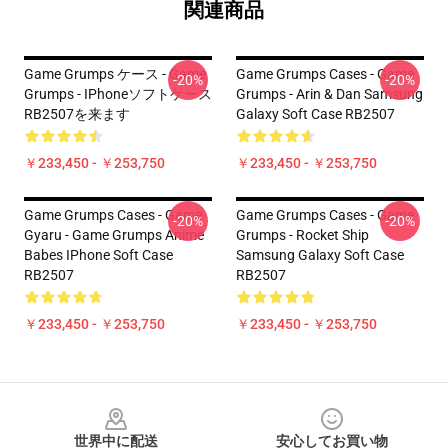
関連商品
Game Grumps ケース - Game
Game Grumps Cases - Game
-20%
-20%
Grumps - IPhoneソフトケース
Grumps - Arin & Dan Samsung
RB2507を来ます
Galaxy Soft Case RB2507
￥233,450 - ￥253,750
￥233,450 - ￥253,750
Game Grumps Cases - Game
Game Grumps Cases - Game
-20%
-20%
Gyaru - Game Grumps Anime
Grumps - Rocket Ship
Babes IPhone Soft Case
Samsung Galaxy Soft Case
RB2507
RB2507
￥233,450 - ￥253,750
￥233,450 - ￥253,750
Footer
世界中に配送
安心してお買い物