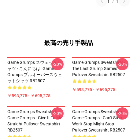
1
/
1
最高の売り手製品
Game Grumps スウェットシ
Game Grumps Sweatshirts -
-20%
-20%
ャツ - こんにちは! Game
The Last Grump Games
Grumps プルオーバースウェ
Pullover Sweatshirt RB2507
ットシャツ RB2507
￥593,775 - ￥695,275
￥593,775 - ￥695,275
Game Grumps Sweatshirts -
Game Grumps Sweatshirts -
-20%
-20%
Game Grumps - Give It To Me
Game Grumps - Can't Stop
Straight Pullover Sweatshirt
Won't Stop Might Stop
RB2507
Pullover Sweatshirt RB2507